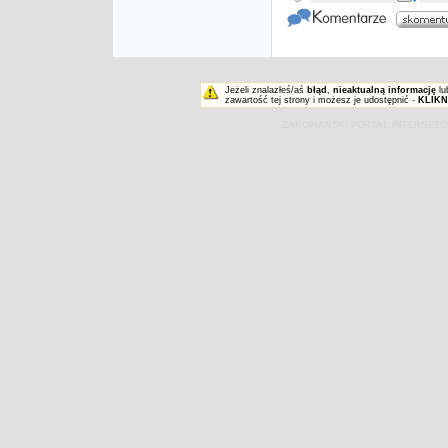
Jeżeli znalazłeś/aś
błąd
,
nieaktualną informację
lu
zawartość tej strony i możesz je udostępnić -
KLIKN
ZAKOPIAŃSKI PORTAL INTERNET