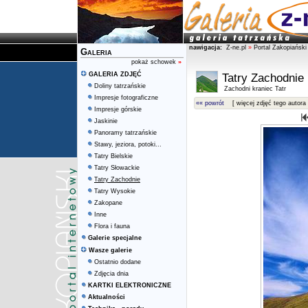
nawigacja:
Z-ne.pl
»
Portal Zakopiański
Galeria
pokaż schowek
»
GALERIA ZDJĘĆ
Tatry Zachodnie
Doliny tatrzańskie
Zachodni kraniec Tatr
Impresje fotograficzne
«« powrót
[ więcej zdjęć tego autora 
Impresje górskie
Jaskinie
Panoramy tatrzańskie
Stawy, jeziora, potoki...
Tatry Bielskie
Tatry Słowackie
Tatry Zachodnie
Tatry Wysokie
Zakopane
Inne
Flora i fauna
Galerie specjalne
Wasze galerie
Ostatnio dodane
Zdjęcia dnia
KARTKI ELEKTRONICZNE
Aktualności