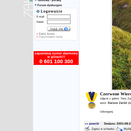
Technika - porady
Forum dyskusyjne
E-mail
Hasło
»
Załóż konto
»
Zapomniałem hasła
zapamiętaj numer alarmowy
w górach!!!
0 601 100 300
Czerwone Wier
zdjęcie z galerii:
Tatry Z
autor:
Dariusz Zaród
(d
Udostępnij
«« powrót
Dodano: 2001-08-23
Zapisz w schowku
Wyśli