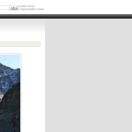
»
Załóż konto
»
Zapomniałem hasła