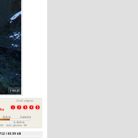
Oceń zdjęcie:
84 ilość głosów: 96
12 / 83.59 kB