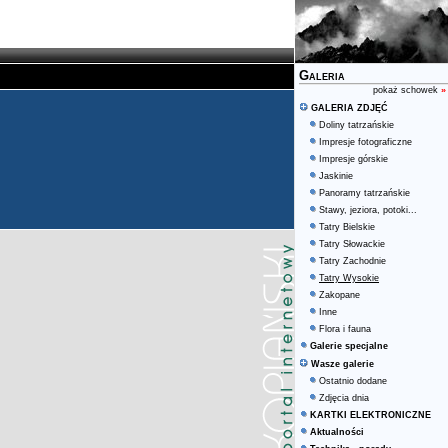
Galeria
pokaż schowek
»
GALERIA ZDJĘĆ
Doliny tatrzańskie
Impresje fotograficzne
Impresje górskie
Jaskinie
Panoramy tatrzańskie
Stawy, jeziora, potoki...
Tatry Bielskie
Tatry Słowackie
Tatry Zachodnie
Tatry Wysokie
Zakopane
Inne
Flora i fauna
Galerie specjalne
Wasze galerie
Ostatnio dodane
Zdjęcia dnia
KARTKI ELEKTRONICZNE
Aktualności