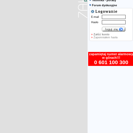
Technika - porady
Forum dyskusyjne
E-mail
Hasło
»
Załóż konto
»
Zapomniałem hasła
zapamiętaj numer alarmowy
w górach!!!
0 601 100 300