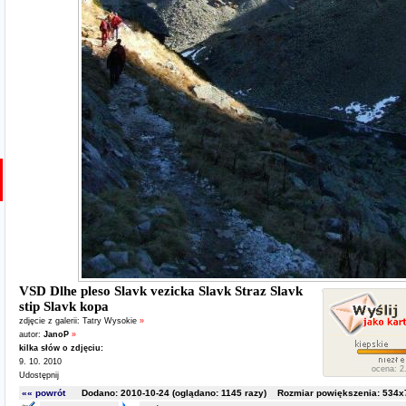
VSD Dlhe pleso Slavk vezicka Slavk Straz Slavk
stip Slavk kopa
zdjęcie z galerii:
Tatry Wysokie
»
autor:
JanoP
»
kilka słów o zdjęciu:
9. 10. 2010
ocena: 2.
Udostępnij
«« powrót
Dodano: 2010-10-24 (oglądano:
1145
razy) Rozmiar powiększenia: 534x7