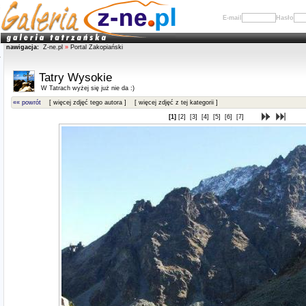
E-mail
Hasło
nawigacja:
Z-ne.pl
»
Portal Zakopiański
Tatry Wysokie
W Tatrach wyżej się już nie da :)
«« powrót
[ więcej zdjęć tego autora ]
[ więcej zdjęć z tej kategorii ]
[1]
[2]
[3]
[4]
[5]
[6]
[7]