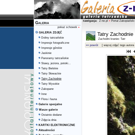
nawigacja:
Z-ne.pl
»
Portal Zakopiański
Galeria
pokaż schowek
»
GALERIA ZDJĘĆ
Tatry Zachodnie
Doliny tatrzańskie
Zachodni kraniec Tatr
Impresje fotograficzne
«« powrót
[ więcej zdjęć tego autora 
Impresje górskie
Jaskinie
Panoramy tatrzańskie
Stawy, jeziora, potoki...
Tatry Bielskie
Tatry Słowackie
Tatry Zachodnie
Tatry Wysokie
Zakopane
Inne
Flora i fauna
Galerie specjalne
Wasze galerie
Ostatnio dodane
Zdjęcia dnia
KARTKI ELEKTRONICZNE
Aktualności