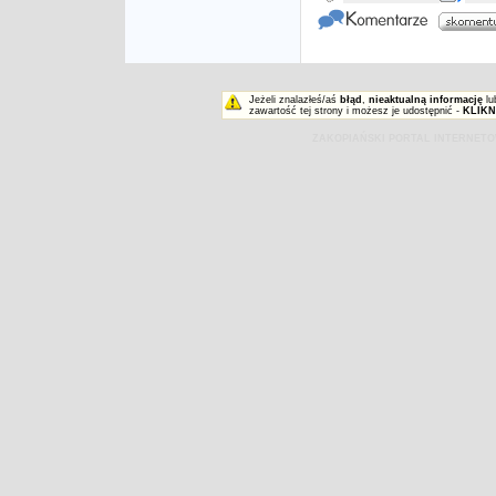
Jeżeli znalazłeś/aś
błąd
,
nieaktualną informację
lu
zawartość tej strony i możesz je udostępnić -
KLIKN
ZAKOPIAŃSKI PORTAL INTERNET