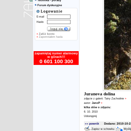
Technika - porady
Forum dyskusyjne
E-mail
Hasło
»
Załóż konto
»
Zapomniałem hasła
zapamiętaj numer alarmowy
w górach!!!
0 601 100 300
Juranova dolina
zdjęcie z galerii:
Tatry Zachodnie
»
autor:
JanoP
»
kilka słów o zdjęciu:
6. 10. 2010
Udostępnij
«« powrót
Dodano: 2010-10-22
Zapisz w schowku
Wyśli