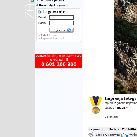
Technika - porady
Forum dyskusyjne
E-mail
Hasło
»
Załóż konto
»
Zapomniałem hasła
zapamiętaj numer alarmowy
w górach!!!
0 601 100 300
Impresja fotogr
zdjęcie z galerii:
Impresje
autor:
pmurzyn
»
Udostępnij
«« powrót
Dodano: 2001-08-23
Zapisz w schowku
Wyśli