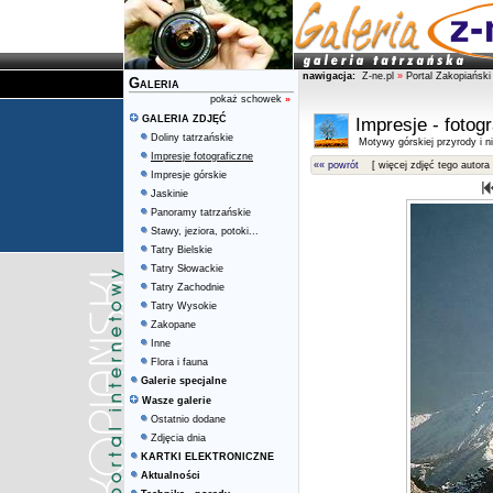
nawigacja:
Z-ne.pl
»
Portal Zakopiański
Galeria
pokaż schowek
»
GALERIA ZDJĘĆ
Impresje - fotog
Doliny tatrzańskie
Motywy górskiej przyrody i ni
Impresje fotograficzne
«« powrót
[ więcej zdjęć tego autora 
Impresje górskie
Jaskinie
Panoramy tatrzańskie
Stawy, jeziora, potoki...
Tatry Bielskie
Tatry Słowackie
Tatry Zachodnie
Tatry Wysokie
Zakopane
Inne
Flora i fauna
Galerie specjalne
Wasze galerie
Ostatnio dodane
Zdjęcia dnia
KARTKI ELEKTRONICZNE
Aktualności