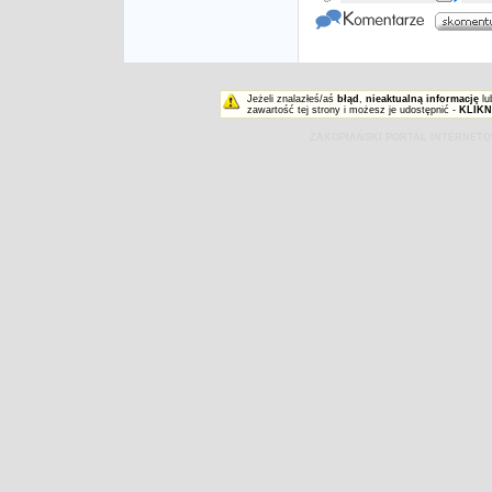
Jeżeli znalazłeś/aś
błąd
,
nieaktualną informację
lu
zawartość tej strony i możesz je udostępnić -
KLIKN
ZAKOPIAŃSKI PORTAL INTERNET