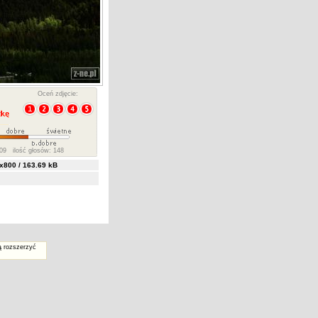
Oceń zdjęcie:
09 ilość głosów: 148
800 / 163.69 kB
ą rozszerzyć