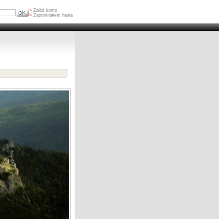
»
Załóż konto
»
Zapomniałem hasła