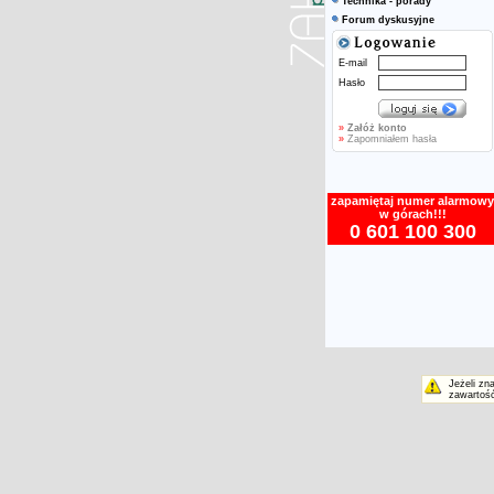
Technika - porady
Forum dyskusyjne
E-mail
Hasło
»
Załóż konto
»
Zapomniałem hasła
zapamiętaj numer alarmowy
w górach!!!
0 601 100 300
Jeżeli zn
zawartość