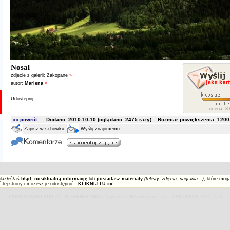
Nosal
zdjęcie z galerii:
Zakopane
»
autor:
Marlena
»
Udostępnij
ocena: 3.
«« powrót
Dodano: 2010-10-10 (oglądano:
2475
razy) Rozmiar powiększenia: 1200x
Zapisz w schowku
Wyślij znajomemu
alazłeś/aś
błąd
,
nieaktualną informację
lub
posiadasz materiały
(teksty, zdjęcia, nagrania...)
, które mog
 tej strony i możesz je udostępnić -
KLIKNIJ TU »»
ZAKOPIAŃSKI PORTAL INTERNETOWY
Copyright ©
MATinternet s.c.
-
ZAKOPANE
1999-2026