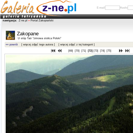
E-mail
Hasło
nawigacja:
Z-ne.pl
»
Portal Zakopiański
Zakopane
U stóp Tatr "zimowa stolica Polski"
«« powrót
[ więcej zdjęć tego autora ]
[ więcej zdjęć z tej kategorii ]
[69]
[70]
[71]
[72]
[73]
[74]
[75]