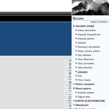
Galeria
pokaż schowek
»
GALERIA ZDJĘĆ
Doliny tatrzańskie
Impresje fotograficzne
Impresje górskie
Jaskinie
Panoramy tatrzańskie
Stawy, jeziora, potoki...
Tatry Bielskie
Tatry Słowackie
Tatry Zachodnie
Tatry Wysokie
Zakopane
Inne
Flora i fauna
Galerie specjalne
Wasze galerie
Ostatnio dodane
Zdjęcia dnia
KARTKI ELEKTRONICZNE
Aktualności