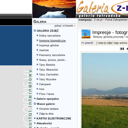
nawigacja:
Z-ne.pl
»
Portal Zakopiański
Galeria
pokaż schowek
»
GALERIA ZDJĘĆ
Impresje - fotog
Doliny tatrzańskie
Motywy górskiej przyrody i ni
Impresje fotograficzne
«« powrót
[ więcej zdjęć tego autora 
Impresje górskie
Jaskinie
Panoramy tatrzańskie
Stawy, jeziora, potoki...
Tatry Bielskie
Tatry Słowackie
Tatry Zachodnie
Tatry Wysokie
Zakopane
Inne
Flora i fauna
Galerie specjalne
Wasze galerie
Ostatnio dodane
Zdjęcia dnia
KARTKI ELEKTRONICZNE
Aktualności