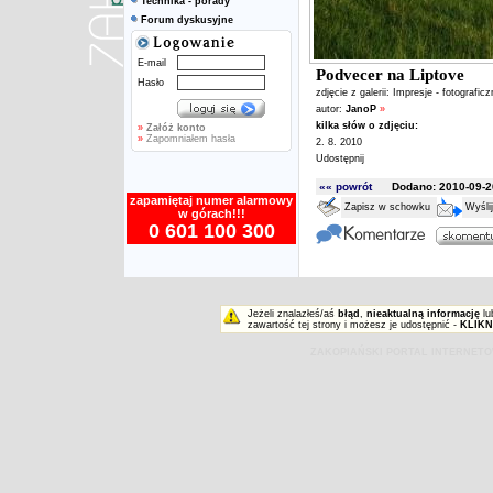
Technika - porady
Forum dyskusyjne
E-mail
Podvecer na Liptove
Hasło
zdjęcie z galerii:
Impresje - fotografic
autor:
JanoP
»
kilka słów o zdjęciu:
»
Załóż konto
»
Zapomniałem hasła
2. 8. 2010
Udostępnij
«« powrót
Dodano: 2010-09-26
zapamiętaj numer alarmowy
Zapisz w schowku
Wyśli
w górach!!!
0 601 100 300
Jeżeli znalazłeś/aś
błąd
,
nieaktualną informację
lu
zawartość tej strony i możesz je udostępnić -
KLIKN
ZAKOPIAŃSKI PORTAL INTERNET