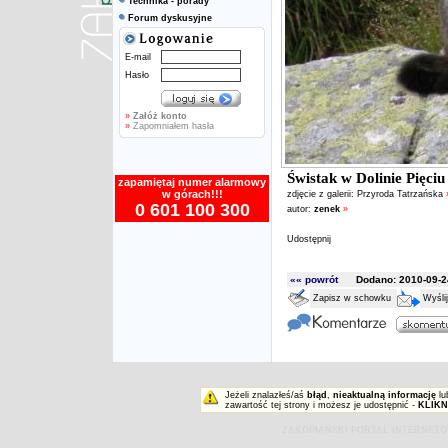
Technika - porady
Forum dyskusyjne
E-mail
Hasło
»
Załóż konto
»
Zapomniałem hasła
Świstak w Dolinie Pięci
zapamiętaj numer alarmowy
w górach!!!
zdjęcie z galerii:
Przyroda Tatrzańska
0 601 100 300
autor:
zenek
»
Udostępnij
«« powrót
Dodano: 2010-09-24
Zapisz w schowku
Wyśli
Jeżeli znalazłeś/aś
błąd
,
nieaktualną informację
lu
zawartość tej strony i możesz je udostępnić -
KLIKN
ZAKOPIAŃSKI PORTAL INTERNET