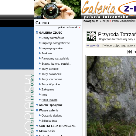
nawigacja:
Z-ne.pl
»
Portal Zakopiański
Galeria
pokaż schowek
»
GALERIA ZDJĘĆ
Przyroda Tatrza
Doliny tatrzańskie
Bogactwo tatrzańskiej flory i
Impresje fotograficzne
«« powrót
[ więcej zdjęć tego autora 
Impresje górskie
Jaskinie
Panoramy tatrzańskie
Stawy, jeziora, potoki...
Tatry Bielskie
Tatry Słowackie
Tatry Zachodnie
Tatry Wysokie
Zakopane
Inne
Flora i fauna
Galerie specjalne
Wasze galerie
Ostatnio dodane
Zdjęcia dnia
KARTKI ELEKTRONICZNE
Aktualności