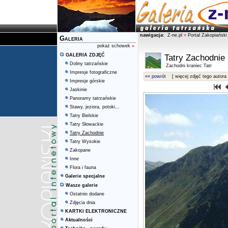
nawigacja:
Z-ne.pl
»
Portal Zakopiański
Galeria
pokaż schowek
»
GALERIA ZDJĘĆ
Tatry Zachodnie
Doliny tatrzańskie
Zachodni kraniec Tatr
Impresje fotograficzne
«« powrót
[ więcej zdjęć tego autora 
Impresje górskie
Jaskinie
Panoramy tatrzańskie
Stawy, jeziora, potoki...
Tatry Bielskie
Tatry Słowackie
Tatry Zachodnie
Tatry Wysokie
Zakopane
Inne
Flora i fauna
Galerie specjalne
Wasze galerie
Ostatnio dodane
Zdjęcia dnia
KARTKI ELEKTRONICZNE
Aktualności