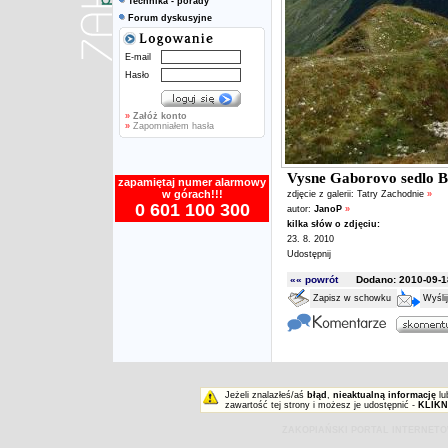
Technika - porady
Forum dyskusyjne
E-mail
Hasło
»
Załóż konto
»
Zapomniałem hasła
Vysne Gaborovo sedlo B
zapamiętaj numer alarmowy
w górach!!!
zdjęcie z galerii:
Tatry Zachodnie
»
0 601 100 300
autor:
JanoP
»
kilka słów o zdjęciu:
23. 8. 2010
Udostępnij
«« powrót
Dodano: 2010-09-18
Zapisz w schowku
Wyśli
Jeżeli znalazłeś/aś
błąd
,
nieaktualną informację
lu
zawartość tej strony i możesz je udostępnić -
KLIKN
ZAKOPIAŃSKI PORTAL INTERNET