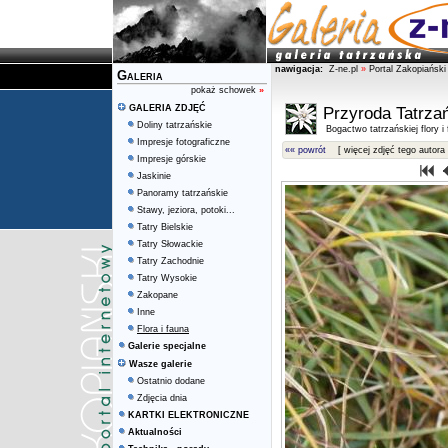
nawigacja:
Z-ne.pl
»
Portal Zakopiański
Galeria
pokaż schowek
»
GALERIA ZDJĘĆ
Przyroda Tatrza
Doliny tatrzańskie
Bogactwo tatrzańskiej flory i
Impresje fotograficzne
«« powrót
[ więcej zdjęć tego autora 
Impresje górskie
Jaskinie
Panoramy tatrzańskie
Stawy, jeziora, potoki...
Tatry Bielskie
Tatry Słowackie
Tatry Zachodnie
Tatry Wysokie
Zakopane
Inne
Flora i fauna
Galerie specjalne
Wasze galerie
Ostatnio dodane
Zdjęcia dnia
KARTKI ELEKTRONICZNE
Aktualności