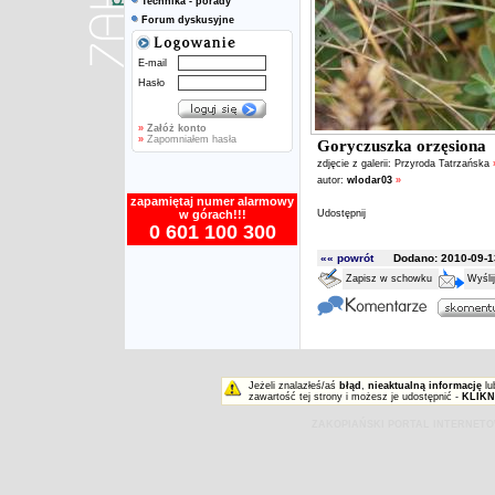
Technika - porady
Forum dyskusyjne
E-mail
Hasło
»
Załóż konto
»
Zapomniałem hasła
Goryczuszka orzęsiona
zdjęcie z galerii:
Przyroda Tatrzańska
autor:
wlodar03
»
zapamiętaj numer alarmowy
w górach!!!
Udostępnij
0 601 100 300
«« powrót
Dodano: 2010-09-13
Zapisz w schowku
Wyśli
Jeżeli znalazłeś/aś
błąd
,
nieaktualną informację
lu
zawartość tej strony i możesz je udostępnić -
KLIKN
ZAKOPIAŃSKI PORTAL INTERNET