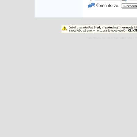
Jeżeli znalazłeś/aś
błąd
,
nieaktualną informację
lu
zawartość tej strony i możesz je udostępnić -
KLIKN
ZAKOPIAŃSKI PORTAL INTERNET