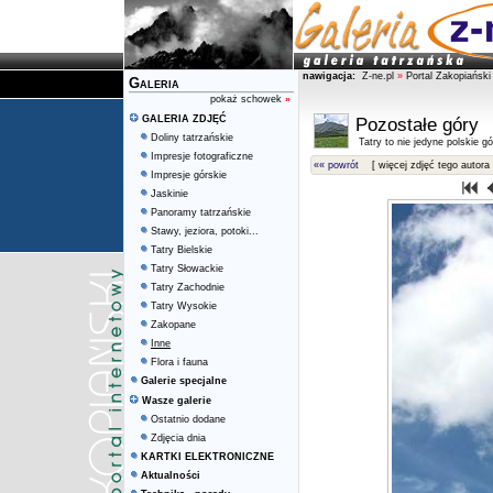
nawigacja:
Z-ne.pl
»
Portal Zakopiański
Galeria
pokaż schowek
»
GALERIA ZDJĘĆ
Pozostałe góry
Doliny tatrzańskie
Tatry to nie jedyne polskie gór
Impresje fotograficzne
«« powrót
[ więcej zdjęć tego autora 
Impresje górskie
Jaskinie
Panoramy tatrzańskie
Stawy, jeziora, potoki...
Tatry Bielskie
Tatry Słowackie
Tatry Zachodnie
Tatry Wysokie
Zakopane
Inne
Flora i fauna
Galerie specjalne
Wasze galerie
Ostatnio dodane
Zdjęcia dnia
KARTKI ELEKTRONICZNE
Aktualności