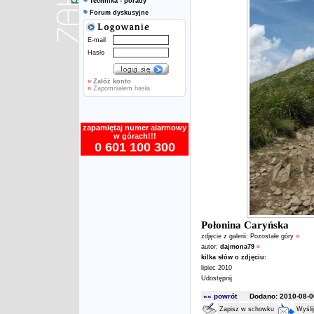
Technika - porady
Forum dyskusyjne
E-mail
Hasło
»
Załóż konto
»
Zapomniałem hasła
zapamiętaj numer alarmowy
w górach!!!
0 601 100 300
Połonina Caryńska
zdjęcie z galerii:
Pozostałe góry
»
autor:
dajmona79
»
kilka słów o zdjęciu:
lipiec 2010
Udostępnij
«« powrót
Dodano: 2010-08-06
Zapisz w schowku
Wyśli