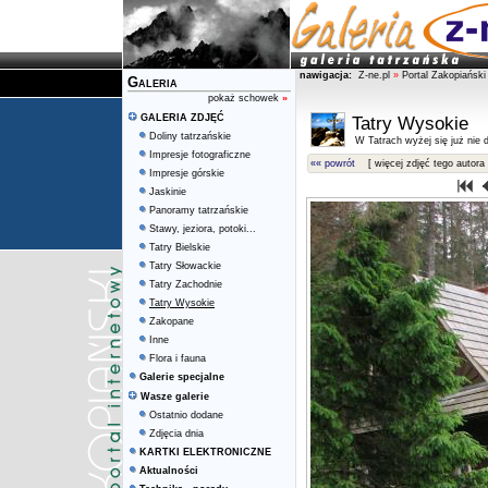
nawigacja:
Z-ne.pl
»
Portal Zakopiański
Galeria
pokaż schowek
»
GALERIA ZDJĘĆ
Tatry Wysokie
Doliny tatrzańskie
W Tatrach wyżej się już nie d
Impresje fotograficzne
«« powrót
[ więcej zdjęć tego autora 
Impresje górskie
Jaskinie
Panoramy tatrzańskie
Stawy, jeziora, potoki...
Tatry Bielskie
Tatry Słowackie
Tatry Zachodnie
Tatry Wysokie
Zakopane
Inne
Flora i fauna
Galerie specjalne
Wasze galerie
Ostatnio dodane
Zdjęcia dnia
KARTKI ELEKTRONICZNE
Aktualności