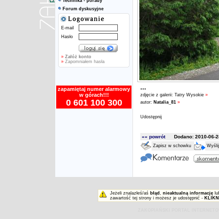
Technika - porady
Forum dyskusyjne
E-mail
Hasło
»
Załóż konto
»
Zapomniałem hasła
...
zapamiętaj numer alarmowy
w górach!!!
zdjęcie z galerii:
Tatry Wysokie
»
0 601 100 300
autor:
Natalia_81
»
Udostępnij
«« powrót
Dodano: 2010-06-28
Zapisz w schowku
Wyśli
Jeżeli znalazłeś/aś
błąd
,
nieaktualną informację
lu
zawartość tej strony i możesz je udostępnić -
KLIKN
ZAKOPIAŃSKI PORTAL INTERNET