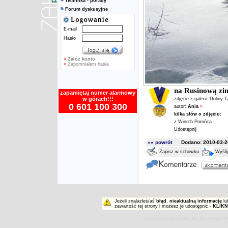
Technika - porady
Forum dyskusyjne
E-mail
Hasło
»
Załóż konto
»
Zapomniałem hasła
na Rusinową zi
zapamiętaj numer alarmowy
w górach!!!
zdjęcie z galerii:
Doliny T
0 601 100 300
autor:
Ania
»
kilka słów o zdjęciu:
z Wierch Porońca
Udostępnij
«« powrót
Dodano: 2010-03-20
Zapisz w schowku
Wyśli
Jeżeli znalazłeś/aś
błąd
,
nieaktualną informację
lu
zawartość tej strony i możesz je udostępnić -
KLIKN
ZAKOPIAŃSKI PORTAL INTERNET