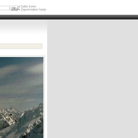
»
Załóż konto
»
Zapomniałem hasła