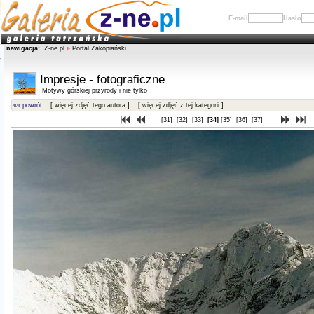
E-mail
Hasło
nawigacja:
Z-ne.pl
»
Portal Zakopiański
Impresje - fotograficzne
Motywy górskiej przyrody i nie tylko
«« powrót
[ więcej zdjęć tego autora ]
[ więcej zdjęć z tej kategorii ]
[31]
[32]
[33]
[34]
[35]
[36]
[37]