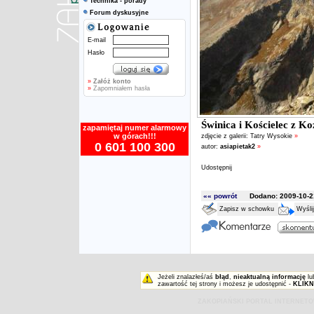
Technika - porady
Forum dyskusyjne
E-mail
Hasło
»
Załóż konto
»
Zapomniałem hasła
Świnica i Kościelec z K
zapamiętaj numer alarmowy
w górach!!!
zdjęcie z galerii:
Tatry Wysokie
»
0 601 100 300
autor:
asiapietak2
»
Udostępnij
«« powrót
Dodano: 2009-10-21
Zapisz w schowku
Wyśli
Jeżeli znalazłeś/aś
błąd
,
nieaktualną informację
lu
zawartość tej strony i możesz je udostępnić -
KLIKN
ZAKOPIAŃSKI PORTAL INTERNET