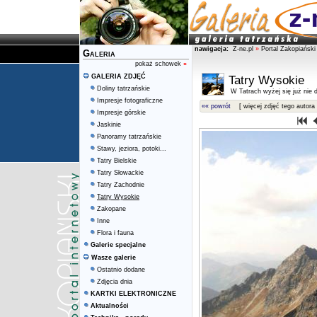
nawigacja:
Z-ne.pl
»
Portal Zakopiański
Galeria
pokaż schowek
»
GALERIA ZDJĘĆ
Tatry Wysokie
Doliny tatrzańskie
W Tatrach wyżej się już nie d
Impresje fotograficzne
«« powrót
[ więcej zdjęć tego autora 
Impresje górskie
Jaskinie
Panoramy tatrzańskie
Stawy, jeziora, potoki...
Tatry Bielskie
Tatry Słowackie
Tatry Zachodnie
Tatry Wysokie
Zakopane
Inne
Flora i fauna
Galerie specjalne
Wasze galerie
Ostatnio dodane
Zdjęcia dnia
KARTKI ELEKTRONICZNE
Aktualności