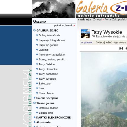
nawigacja:
Z-ne.pl
»
Portal Zakopiański
Galeria
pokaż schowek
»
GALERIA ZDJĘĆ
Tatry Wysokie
Doliny tatrzańskie
W Tatrach wyżej się już nie d
Impresje fotograficzne
«« powrót
[ więcej zdjęć tego autora 
Impresje górskie
Jaskinie
Panoramy tatrzańskie
Stawy, jeziora, potoki...
Tatry Bielskie
Tatry Słowackie
Tatry Zachodnie
Tatry Wysokie
Zakopane
Inne
Flora i fauna
Galerie specjalne
Wasze galerie
Ostatnio dodane
Zdjęcia dnia
KARTKI ELEKTRONICZNE
Aktualności