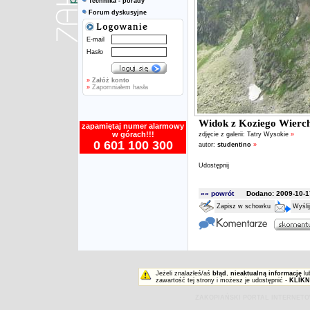
Technika - porady
Forum dyskusyjne
E-mail
Hasło
»
Załóż konto
»
Zapomniałem hasła
Widok z Koziego Wierc
zapamiętaj numer alarmowy
w górach!!!
zdjęcie z galerii:
Tatry Wysokie
»
0 601 100 300
autor:
studentino
»
Udostępnij
«« powrót
Dodano: 2009-10-17
Zapisz w schowku
Wyśli
Jeżeli znalazłeś/aś
błąd
,
nieaktualną informację
lu
zawartość tej strony i możesz je udostępnić -
KLIKN
ZAKOPIAŃSKI PORTAL INTERNET