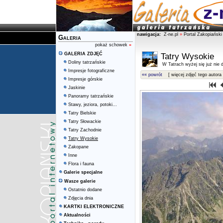
nawigacja:
Z-ne.pl
»
Portal Zakopiański
Galeria
pokaż schowek
»
GALERIA ZDJĘĆ
Tatry Wysokie
Doliny tatrzańskie
W Tatrach wyżej się już nie d
Impresje fotograficzne
«« powrót
[ więcej zdjęć tego autora 
Impresje górskie
Jaskinie
Panoramy tatrzańskie
Stawy, jeziora, potoki...
Tatry Bielskie
Tatry Słowackie
Tatry Zachodnie
Tatry Wysokie
Zakopane
Inne
Flora i fauna
Galerie specjalne
Wasze galerie
Ostatnio dodane
Zdjęcia dnia
KARTKI ELEKTRONICZNE
Aktualności