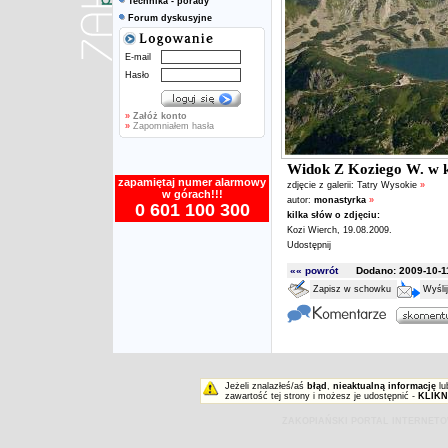
Technika - porady
Forum dyskusyjne
E-mail
Hasło
»
Załóż konto
»
Zapomniałem hasła
Widok Z Koziego W. w 
zapamiętaj numer alarmowy
zdjęcie z galerii:
Tatry Wysokie
»
w górach!!!
autor:
monastyrka
»
0 601 100 300
kilka słów o zdjęciu:
Kozi Wierch, 19.08.2009.
Udostępnij
«« powrót
Dodano: 2009-10-11
Zapisz w schowku
Wyśli
Jeżeli znalazłeś/aś
błąd
,
nieaktualną informację
lu
zawartość tej strony i możesz je udostępnić -
KLIKN
ZAKOPIAŃSKI PORTAL INTERNET