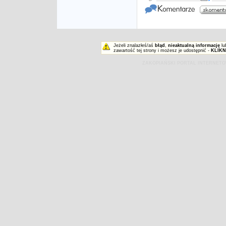
Jeżeli znalazłeś/aś
błąd
,
nieaktualną informację
lu
zawartość tej strony i możesz je udostępnić -
KLIKN
ZAKOPIAŃSKI PORTAL INTERNET