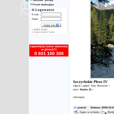
Technika - porady
Forum dyskusyjne
E-mail
Hasło
»
Załóż konto
»
Zapomniałem hasła
zapamiętaj numer alarmowy
w górach!!!
0 601 100 300
Szczyrbskie Pleso IV
zdjęcie z galerii:
Tatry Słowackie
»
autor:
Natalia_81
»
Udostępnij
«« powrót
Dodano: 2009-10-05
Zapisz w schowku
Wyśli