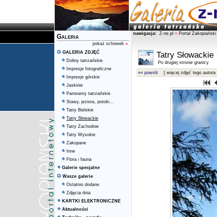
nawigacja:
Z-ne.pl
»
Portal Zakopiański
Galeria
pokaż schowek
»
GALERIA ZDJĘĆ
Tatry Słowackie
Doliny tatrzańskie
Po drugiej stronie granicy
Impresje fotograficzne
«« powrót
[ więcej zdjęć tego autora 
Impresje górskie
Jaskinie
Panoramy tatrzańskie
Stawy, jeziora, potoki...
Tatry Bielskie
Tatry Słowackie
Tatry Zachodnie
Tatry Wysokie
Zakopane
Inne
Flora i fauna
Galerie specjalne
Wasze galerie
Ostatnio dodane
Zdjęcia dnia
KARTKI ELEKTRONICZNE
Aktualności