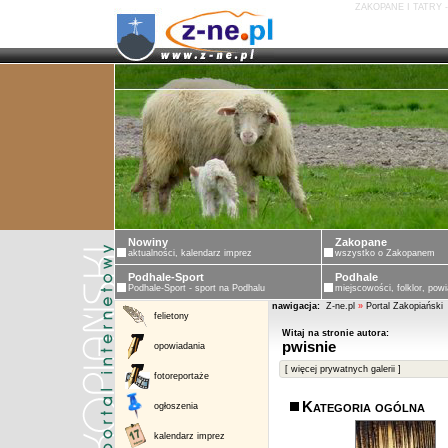
ZAKOPANE I TATRY 
Nowiny
Zakopane
aktualności, kalendarz imprez
wszystko o Zakopanem
Podhale-Sport
Podhale
Podhale-Sport - sport na Podhalu
miejscowości, folklor, powi
nawigacja:
Z-ne.pl
»
Portal Zakopiański
felietony
Witaj na stronie autora:
pwisnie
opowiadania
[ więcej prywatnych galerii ]
fotoreportaże
Kategoria ogólna
ogłoszenia
kalendarz imprez