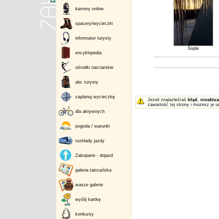
kamery online
spacery/wycieczki
informator turysty
Sople
encyklopedia
ośrodki narciarskie
abc turysty
zaplanuj wycieczkę
Jeżeli znalazłeś/aś
błąd
,
nieaktua
zawartość tej strony i możesz je u
dla aktywnych
pogoda / warunki
rozkłady jazdy
Zakopane - dojazd
galeria tatrzańska
wasze galerie
wyślij kartkę
konkursy