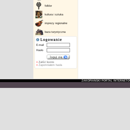
folklor
kultura i sztuka
imprezy regionalne
baza turystyczna
E-mail
Hasło
»
Załóż konto
»
Zapomniałem hasła
ZAKOPIAŃSKI PORTAL INTERNET