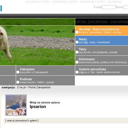
ZAKOPANE I TATRY - ZAKOPANE I TATRY - ZAKOPANE I TATRY - ZAKOPANE
E-mail
Hasło
ZAKOPANE - PORTAL ZAKOPIASKI - ZAKOPANE - P
Noclegi - Baza turystyczna
kwatery, pensjonaty, hotele, noclegi
Narty
wyciągi, narty, snowboard
Tatry
wycieczki, encyklopedia, porady
Informator
zarezerwuj pokój, praktyczne informacje
Zakopane
Galeria tatrzańska
wszystko o Zakopanem
zdjęcia z Tatr, kartki elektroniczne
Podhale
miejscowości, folklor, powiat
nawigacja:
Z-ne.pl
»
Portal Zakopiański
Witaj na stronie autora:
Ipsarion
[ więcej prywatnych galerii ]