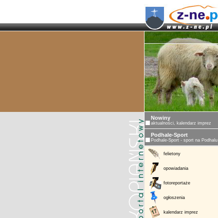
Nowiny
aktualności, kalendarz imprez
Podhale-Sport
Podhale-Sport - sport na Podhalu
felietony
opowiadania
fotoreportaże
ogłoszenia
kalendarz imprez