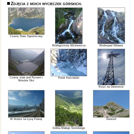
Zdjęcia z moich wycieczek górskich.
Czarny Staw Gąsienicowy
Wodogrzmoty Mickiewicza
Wodospad Siklawa
Czarny staw pod Rysami i
Potok Kościeliski
Morskie Oko
Krzyż na Giewoncie
W drodze na Łysą Polanę
Giewont
Dolina Małego Szerokiego