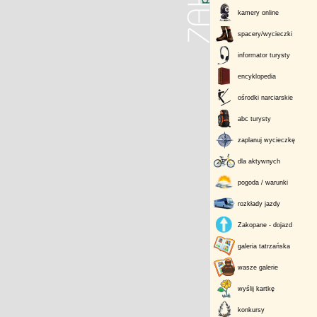
kamery online
spacery/wycieczki
informator turysty
encyklopedia
ośrodki narciarskie
abc turysty
zaplanuj wycieczkę
dla aktywnych
pogoda / warunki
rozkłady jazdy
Zakopane - dojazd
galeria tatrzańska
wasze galerie
wyślij kartkę
konkursy