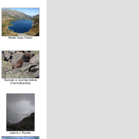
Wielki Staw Polski
Świstak w wyżniej dolinie
Chochołowskiej
zejście z Rysów