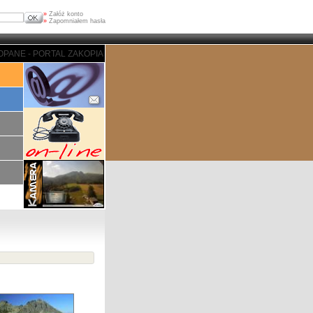
»
Załóż konto
»
Zapomniałem hasła
NE - PORTAL ZAKOPIASKI - ZAKOPANE - PORTAL ZAKOPIASKI - ZAKOPANE