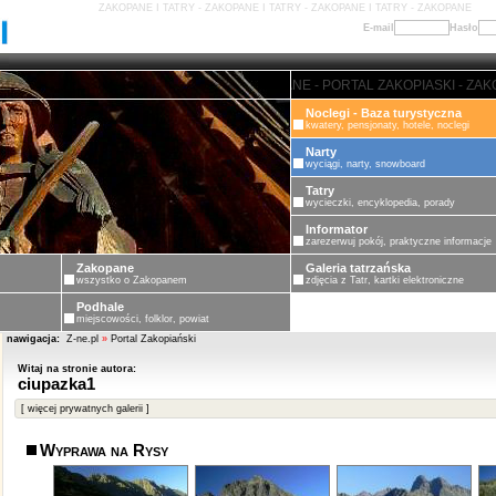
ZAKOPANE I TATRY - ZAKOPANE I TATRY - ZAKOPANE I TATRY - ZAKOPANE
E-mail
Hasło
ZAKOPANE - PORTAL ZAKOPIASKI - ZAKOPA
Noclegi - Baza turystyczna
kwatery, pensjonaty, hotele, noclegi
Narty
wyciągi, narty, snowboard
Tatry
wycieczki, encyklopedia, porady
Informator
zarezerwuj pokój, praktyczne informacje
Zakopane
Galeria tatrzańska
wszystko o Zakopanem
zdjęcia z Tatr, kartki elektroniczne
Podhale
miejscowości, folklor, powiat
nawigacja:
Z-ne.pl
»
Portal Zakopiański
Witaj na stronie autora:
ciupazka1
[ więcej prywatnych galerii ]
Wyprawa na Rysy