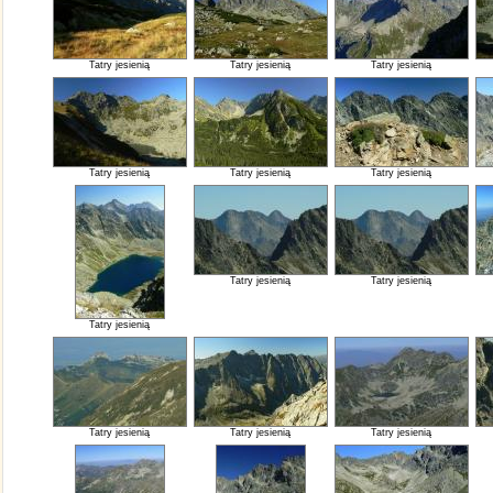
Tatry jesienią
Tatry jesienią
Tatry jesienią
Tatry jesienią
Tatry jesienią
Tatry jesienią
Tatry jesienią
Tatry jesienią
Tatry jesienią
Tatry jesienią
Tatry jesienią
Tatry jesienią