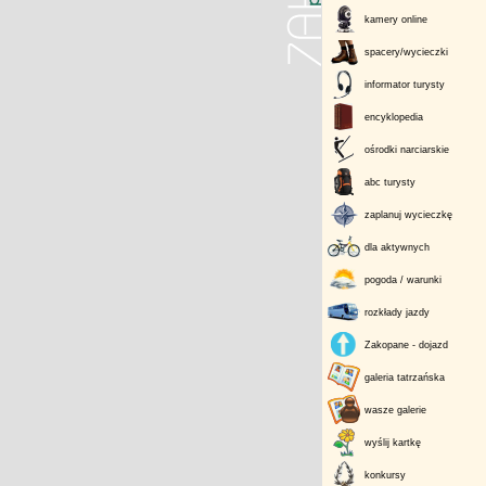
kamery online
spacery/wycieczki
informator turysty
encyklopedia
ośrodki narciarskie
abc turysty
zaplanuj wycieczkę
dla aktywnych
pogoda / warunki
rozkłady jazdy
Zakopane - dojazd
galeria tatrzańska
wasze galerie
wyślij kartkę
konkursy