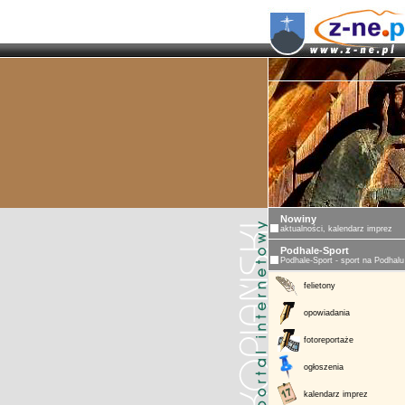
Nowiny
aktualności, kalendarz imprez
Podhale-Sport
Podhale-Sport - sport na Podhalu
felietony
opowiadania
fotoreportaże
ogłoszenia
kalendarz imprez