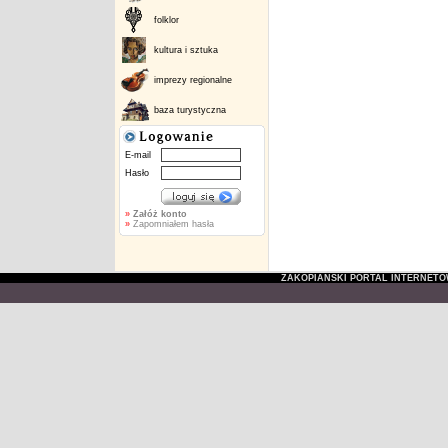
folklor
kultura i sztuka
imprezy regionalne
baza turystyczna
E-mail
Hasło
»
Załóż konto
»
Zapomniałem hasła
ZAKOPIAŃSKI PORTAL INTERNET