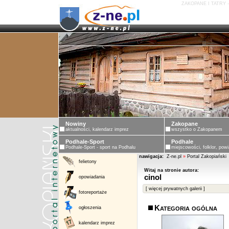
ZAKOPANE I TATRY 
Nowiny
Zakopane
aktualności, kalendarz imprez
wszystko o Zakopanem
Podhale-Sport
Podhale
Podhale-Sport - sport na Podhalu
miejscowości, folklor, powi
nawigacja:
Z-ne.pl
»
Portal Zakopiański
felietony
Witaj na stronie autora:
cinol
opowiadania
[ więcej prywatnych galerii ]
fotoreportaże
Kategoria ogólna
ogłoszenia
kalendarz imprez