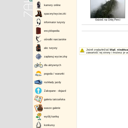
kamery online
spacery/wycieczki
Gdzieś na Orlej Perci
informator turysty
encyklopedia
ośrodki narciarskie
abc turysty
Jeżeli znalazłeś/aś
błąd
,
nieaktua
zawartość tej strony i możesz je u
zaplanuj wycieczkę
dla aktywnych
pogoda / warunki
rozkłady jazdy
Zakopane - dojazd
galeria tatrzańska
wasze galerie
wyślij kartkę
konkursy