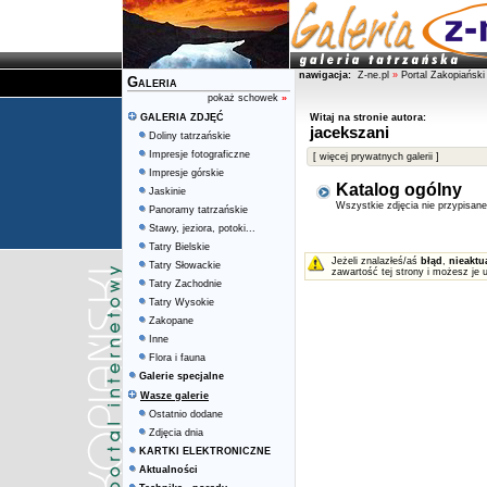
nawigacja:
Z-ne.pl
»
Portal Zakopiański
Galeria
pokaż schowek
»
GALERIA ZDJĘĆ
Witaj na stronie autora:
jacekszani
Doliny tatrzańskie
Impresje fotograficzne
[ więcej prywatnych galerii ]
Impresje górskie
Katalog ogólny
Jaskinie
Wszystkie zdjęcia nie przypisan
Panoramy tatrzańskie
Stawy, jeziora, potoki...
Tatry Bielskie
Jeżeli znalazłeś/aś
błąd
,
nieaktu
Tatry Słowackie
zawartość tej strony i możesz je 
Tatry Zachodnie
Tatry Wysokie
Zakopane
Inne
Flora i fauna
Galerie specjalne
Wasze galerie
Ostatnio dodane
Zdjęcia dnia
KARTKI ELEKTRONICZNE
Aktualności