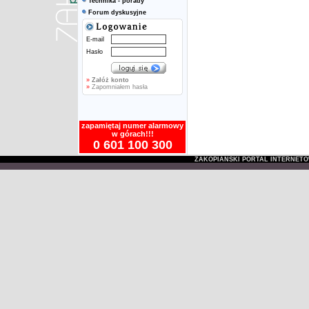
Technika - porady
Forum dyskusyjne
E-mail
Hasło
»
Załóż konto
»
Zapomniałem hasła
zapamiętaj numer alarmowy
w górach!!!
0 601 100 300
ZAKOPIAŃSKI PORTAL INTERNET