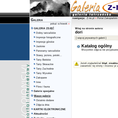
nawigacja:
Z-ne.pl
»
Portal Zakopiański
Galeria
pokaż schowek
»
GALERIA ZDJĘĆ
Witaj na stronie autora:
dori
Doliny tatrzańskie
Impresje fotograficzne
[ więcej prywatnych galerii ]
Impresje górskie
Katalog ogólny
Jaskinie
Wszystkie zdjęcia nie przypisan
Panoramy tatrzańskie
Stawy, jeziora, potoki...
Tatry Bielskie
Jeżeli znalazłeś/aś
błąd
,
nieaktu
Tatry Słowackie
zawartość tej strony i możesz je 
Tatry Zachodnie
Tatry Wysokie
Zakopane
Inne
Flora i fauna
Galerie specjalne
Wasze galerie
Ostatnio dodane
Zdjęcia dnia
KARTKI ELEKTRONICZNE
Aktualności