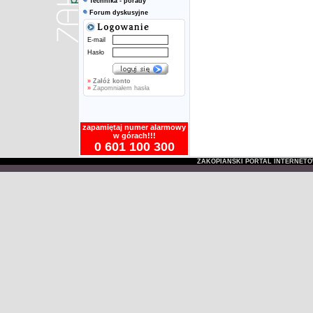
Technika - porady
Forum dyskusyjne
E-mail
Hasło
»
Załóż konto
»
Zapomniałem hasła
zapamiętaj numer alarmowy
w górach!!!
0 601 100 300
ZAKOPIAŃSKI PORTAL INTERNET