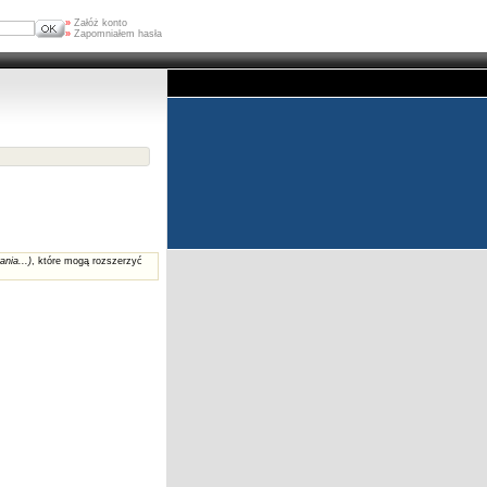
»
Załóż konto
»
Zapomniałem hasła
ania...)
, które mogą rozszerzyć