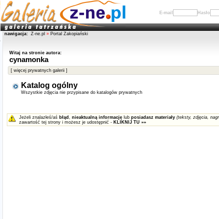
E-mail
Hasło
nawigacja:
Z-ne.pl
»
Portal Zakopiański
Witaj na stronie autora:
cynamonka
[ więcej prywatnych galerii ]
Katalog ogólny
Wszystkie zdjęcia nie przypisane do katalogów prywatnych
Jeżeli znalazłeś/aś
błąd
,
nieaktualną informację
lub
posiadasz materiały
(teksty, zdjęcia, nagr
zawartość tej strony i możesz je udostępnić -
KLIKNIJ TU »»