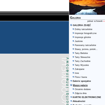
Galeria
pokaż schowek
»
GALERIA ZDJĘĆ
Doliny tatrzańskie
Impresje fotograficzne
Impresje górskie
Jaskinie
Panoramy tatrzańskie
Stawy, jeziora, potoki...
Tatry Bielskie
Tatry Słowackie
Tatry Zachodnie
Tatry Wysokie
Zakopane
Inne
Flora i fauna
Galerie specjalne
Wasze galerie
Ostatnio dodane
Zdjęcia dnia
KARTKI ELEKTRONICZNE
Aktualności