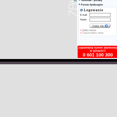
Technika - porady
Forum dyskusyjne
E-mail
Hasło
»
Załóż konto
»
Zapomniałem hasła
zapamiętaj numer alarmowy
w górach!!!
0 601 100 300