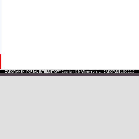
ZAKOPIAŃSKI PORTAL INTERNETOWY
Copyright ©
MATinternet s.c.
-
ZAKOPANE
1999-2026