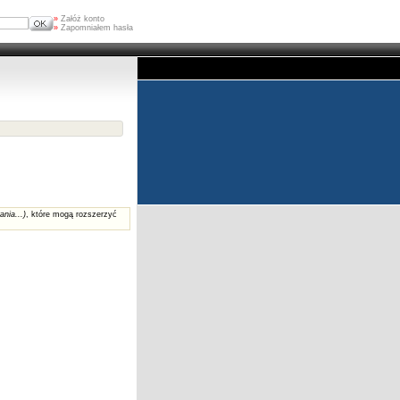
»
Załóż konto
»
Zapomniałem hasła
ania...)
, które mogą rozszerzyć