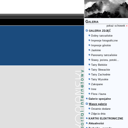
Galeria
pokaż schowek
»
GALERIA ZDJĘĆ
Doliny tatrzańskie
Impresje fotograficzne
Impresje górskie
Jaskinie
Panoramy tatrzańskie
Stawy, jeziora, potoki...
Tatry Bielskie
Tatry Słowackie
Tatry Zachodnie
Tatry Wysokie
Zakopane
Inne
Flora i fauna
Galerie specjalne
Wasze galerie
Ostatnio dodane
Zdjęcia dnia
KARTKI ELEKTRONICZNE
Aktualności