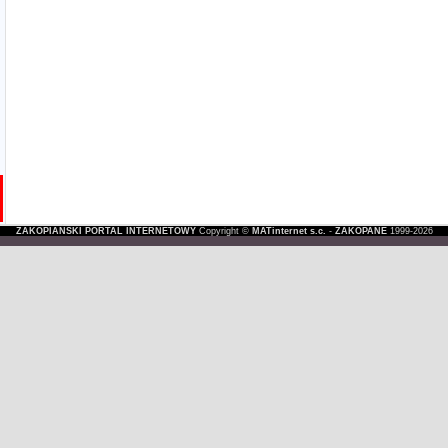
ZAKOPIAŃSKI PORTAL INTERNETOWY
Copyright ©
MATinternet s.c.
-
ZAKOPANE
1999-2026