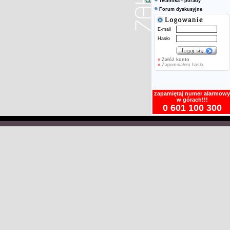
Technika - porady
Forum dyskusyjne
E-mail
Hasło
»
Załóż konto
»
Zapomniałem hasła
zapamiętaj numer alarmowy
w górach!!!
0 601 100 300