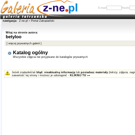
E-mail
Hasło
nawigacja:
Z-ne.pl
»
Portal Zakopiański
Witaj na stronie autora:
betyloo
[ więcej prywatnych galerii ]
Katalog ogólny
Wszystkie zdjęcia nie przypisane do katalogów prywatnych
Jeżeli znalazłeś/aś
błąd
,
nieaktualną informację
lub
posiadasz materiały
(teksty, zdjęcia, nagr
zawartość tej strony i możesz je udostępnić -
KLIKNIJ TU »»