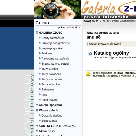
nawigacja:
Z-ne.pl
»
Portal Zakopiański
Galeria
pokaż schowek
»
GALERIA ZDJĘĆ
Witaj na stronie autora:
anula8
Doliny tatrzańskie
Impresje fotograficzne
[ więcej prywatnych galerii ]
Impresje górskie
Katalog ogólny
Jaskinie
Wszystkie zdjęcia nie przypisan
Panoramy tatrzańskie
Stawy, jeziora, potoki...
Tatry Bielskie
Jeżeli znalazłeś/aś
błąd
,
nieaktu
Tatry Słowackie
zawartość tej strony i możesz je 
Tatry Zachodnie
Tatry Wysokie
Zakopane
Inne
Flora i fauna
Galerie specjalne
Wasze galerie
Ostatnio dodane
Zdjęcia dnia
KARTKI ELEKTRONICZNE
Aktualności