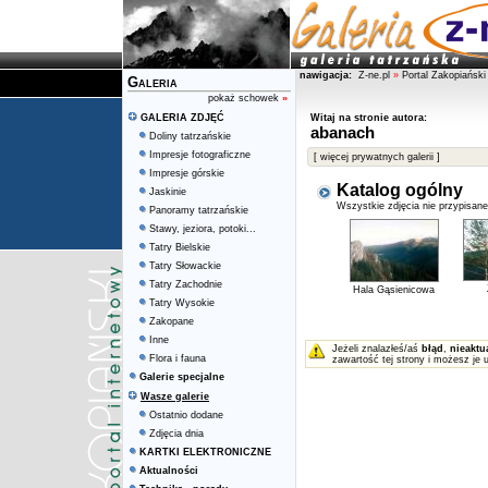
nawigacja:
Z-ne.pl
»
Portal Zakopiański
Galeria
pokaż schowek
»
GALERIA ZDJĘĆ
Witaj na stronie autora:
abanach
Doliny tatrzańskie
Impresje fotograficzne
[ więcej prywatnych galerii ]
Impresje górskie
Katalog ogólny
Jaskinie
Wszystkie zdjęcia nie przypisan
Panoramy tatrzańskie
Stawy, jeziora, potoki...
Tatry Bielskie
Tatry Słowackie
Tatry Zachodnie
Hala Gąsienicowa
Tatry Wysokie
Zakopane
Inne
Jeżeli znalazłeś/aś
błąd
,
nieaktu
Flora i fauna
zawartość tej strony i możesz je 
Galerie specjalne
Wasze galerie
Ostatnio dodane
Zdjęcia dnia
KARTKI ELEKTRONICZNE
Aktualności