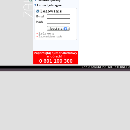
Technika - porady
Forum dyskusyjne
E-mail
Hasło
»
Załóż konto
»
Zapomniałem hasła
zapamiętaj numer alarmowy
w górach!!!
0 601 100 300
ZAKOPIAŃSKI PORTAL INTERNET