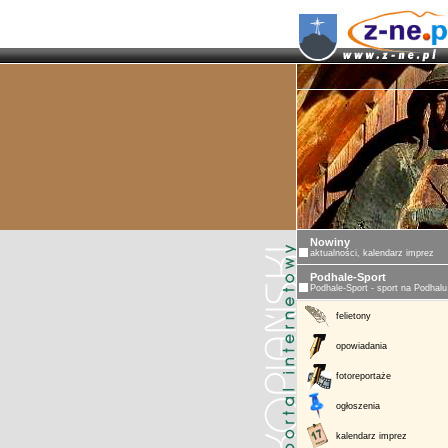
Nowiny
aktualności, kalendarz imprez
Podhale-Sport
Podhale-Sport - sport na Podhalu
felietony
opowiadania
fotoreportaże
ogłoszenia
kalendarz imprez