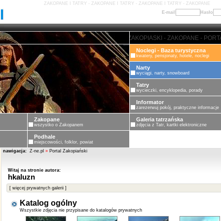
ZAKOPANE I TATRY - ZAKOPANE I TATRY - ZAKOPANE I TATRY - ZAKOPANE
E-mail
Hasło
ZAKOPANE - PORTAL ZAKOPIASKI
Noclegi - Baza turystyczna
kwatery, pensjonaty, hotele, noclegi
Narty
wyciągi, narty, snowboard
Tatry
wycieczki, encyklopedia, porady
Informator
zarezerwuj pokój, praktyczne informacje
Zakopane
Galeria tatrzańska
wszystko o Zakopanem
zdjęcia z Tatr, kartki elektroniczne
Podhale
miejscowości, folklor, powiat
nawigacja:
Z-ne.pl
»
Portal Zakopiański
Witaj na stronie autora:
hkaluzn
[ więcej prywatnych galerii ]
Katalog ogólny
Wszystkie zdjęcia nie przypisane do katalogów prywatnych