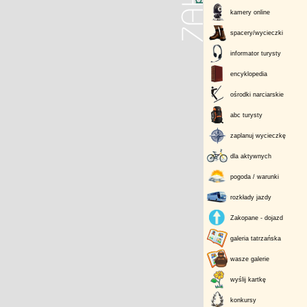
kamery online
spacery/wycieczki
informator turysty
encyklopedia
ośrodki narciarskie
abc turysty
zaplanuj wycieczkę
dla aktywnych
pogoda / warunki
rozkłady jazdy
Zakopane - dojazd
galeria tatrzańska
wasze galerie
wyślij kartkę
konkursy