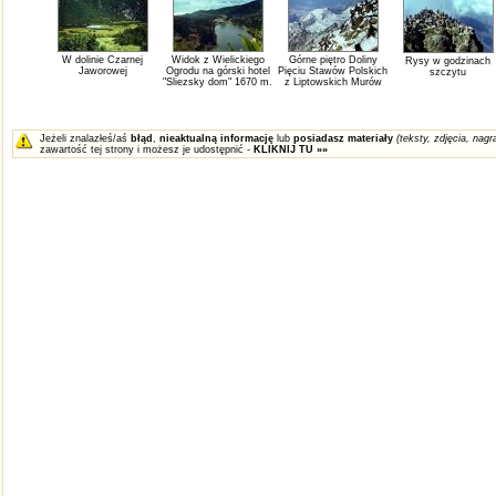
W dolinie Czarnej
Widok z Wielickiego
Górne piętro Doliny
Rysy w godzinach
Jaworowej
Ogrodu na górski hotel
Pięciu Stawów Polskich
szczytu
"Sliezsky dom" 1670 m.
z Liptowskich Murów
Jeżeli znalazłeś/aś
błąd
,
nieaktualną informację
lub
posiadasz materiały
(teksty, zdjęcia, nagra
zawartość tej strony i możesz je udostępnić -
KLIKNIJ TU »»