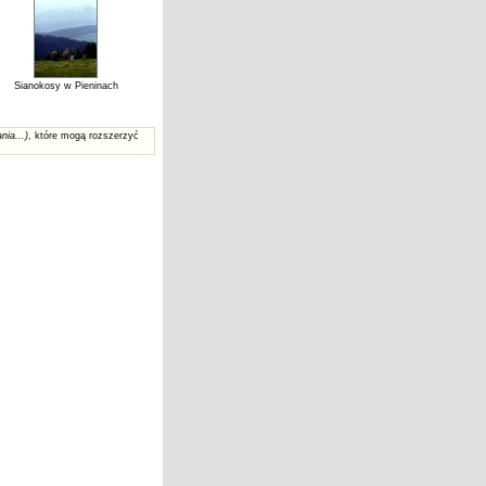
Sianokosy w Pieninach
nia...)
, które mogą rozszerzyć