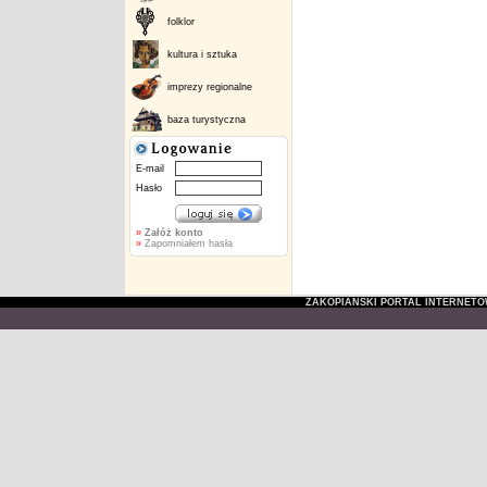
folklor
kultura i sztuka
imprezy regionalne
baza turystyczna
E-mail
Hasło
»
Załóż konto
»
Zapomniałem hasła
ZAKOPIAŃSKI PORTAL INTERNET