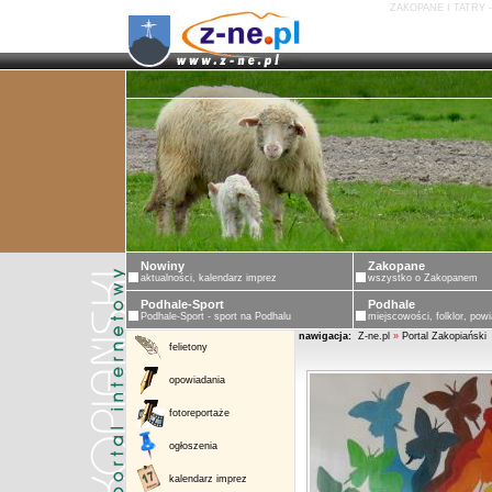
ZAKOPANE I TATRY 
Nowiny
Zakopane
aktualności, kalendarz imprez
wszystko o Zakopanem
Podhale-Sport
Podhale
Podhale-Sport - sport na Podhalu
miejscowości, folklor, powi
nawigacja:
Z-ne.pl
»
Portal Zakopiański
felietony
opowiadania
fotoreportaże
ogłoszenia
kalendarz imprez