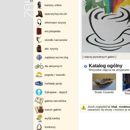
kamery online
spacery/wycieczki
informator turysty
encyklopedia
ośrodki narciarskie
abc turysty
[ więcej prywatnych galerii ]
zaplanuj wycieczkę
Katalog ogólny
dla aktywnych
Wszystkie zdjęcia nie przypisane
pogoda / warunki
rozkłady jazdy
Zakopane - dojazd
Studio Ceramiki
Stud
galeria tatrzańska
Jeżeli znalazłeś/aś
błąd
,
nieaktua
wasze galerie
zawartość tej strony i możesz je u
wyślij kartkę
konkursy