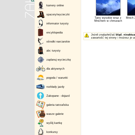
kamery online
spacery/wycieczki
Tatry wysokie wraz z
Mnich 
Mnichem w chmurach
informator turysty
encyklopedia
Jeżeli znalazłeś/aś
błąd
,
nieaktua
zawartość tej strony i możesz je u
ośrodki narciarskie
abc turysty
zaplanuj wycieczkę
dla aktywnych
pogoda / warunki
rozkłady jazdy
Zakopane - dojazd
galeria tatrzańska
wasze galerie
wyślij kartkę
konkursy