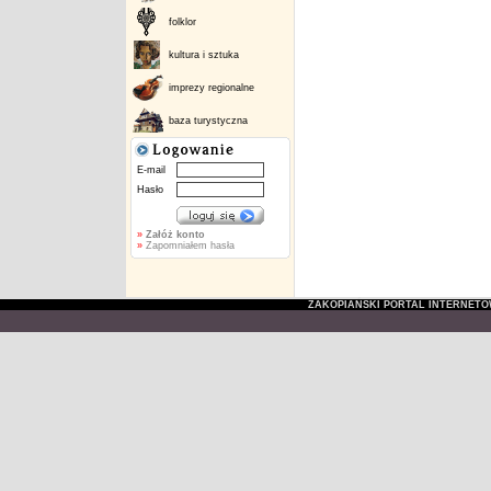
folklor
kultura i sztuka
imprezy regionalne
baza turystyczna
E-mail
Hasło
»
Załóż konto
»
Zapomniałem hasła
ZAKOPIAŃSKI PORTAL INTERNET