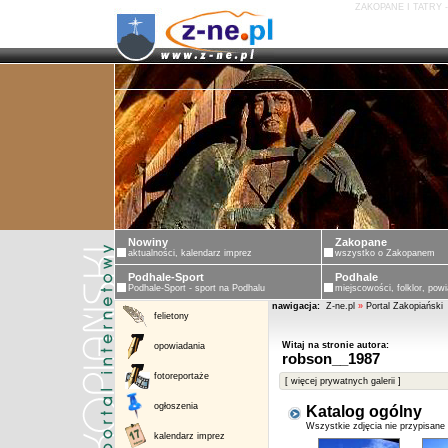
ZAKOPANE I TATRY 
Nowiny
Zakopane
aktualności, kalendarz imprez
wszystko o Zakopanem
Podhale-Sport
Podhale
Podhale-Sport - sport na Podhalu
miejscowości, folklor, powi
nawigacja:
Z-ne.pl
»
Portal Zakopiański
felietony
Witaj na stronie autora:
opowiadania
robson__1987
fotoreportaże
[ więcej prywatnych galerii ]
ogłoszenia
Katalog ogólny
Wszystkie zdjęcia nie przypisane
kalendarz imprez