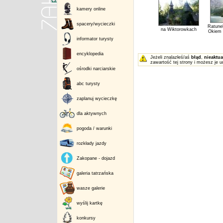
kamery online
spacery/wycieczki
Ratune
na Wiktorowkach
Okiem 
informator turysty
encyklopedia
Jeżeli znalazłeś/aś
błąd
,
nieaktua
zawartość tej strony i możesz je u
ośrodki narciarskie
abc turysty
zaplanuj wycieczkę
dla aktywnych
pogoda / warunki
rozkłady jazdy
Zakopane - dojazd
galeria tatrzańska
wasze galerie
wyślij kartkę
konkursy