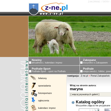
ZAKOPANE I TATRY 
Nowiny
Zakopane
aktualności, kalendarz imprez
wszystko o Zakopanem
Podhale-Sport
Podhale
Podhale-Sport - sport na Podhalu
miejscowości, folklor, powi
nawigacja:
Z-ne.pl
»
Portal Zakopiański
felietony
Witaj na stronie autora:
opowiadania
maryna
fotoreportaże
[ więcej prywatnych galerii ]
ogłoszenia
Katalog ogólny
Wszystkie zdjęcia nie przypisane
kalendarz imprez