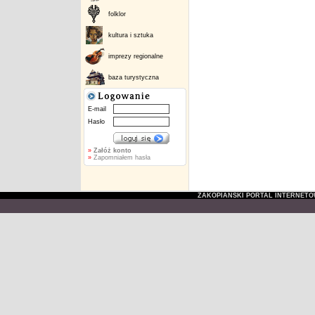
folklor
kultura i sztuka
imprezy regionalne
baza turystyczna
E-mail
Hasło
»
Załóż konto
»
Zapomniałem hasła
ZAKOPIAŃSKI PORTAL INTERNET