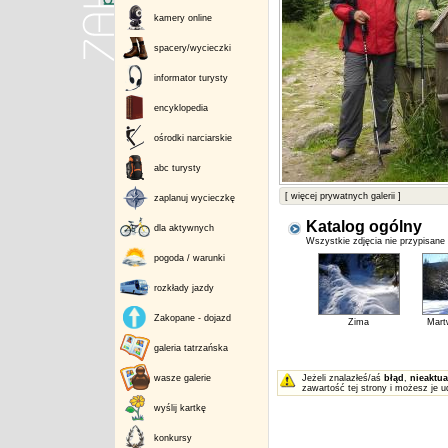
kamery online
spacery/wycieczki
informator turysty
encyklopedia
ośrodki narciarskie
abc turysty
[ więcej prywatnych galerii ]
zaplanuj wycieczkę
Katalog ogólny
dla aktywnych
Wszystkie zdjęcia nie przypisane
pogoda / warunki
rozkłady jazdy
Zakopane - dojazd
Zima
Martw
galeria tatrzańska
wasze galerie
Jeżeli znalazłeś/aś
błąd
,
nieaktua
zawartość tej strony i możesz je u
wyślij kartkę
konkursy