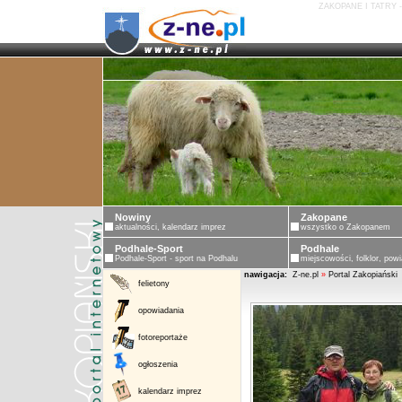
ZAKOPANE I TATRY 
Nowiny
Zakopane
aktualności, kalendarz imprez
wszystko o Zakopanem
Podhale-Sport
Podhale
Podhale-Sport - sport na Podhalu
miejscowości, folklor, powi
nawigacja:
Z-ne.pl
»
Portal Zakopiański
felietony
opowiadania
fotoreportaże
ogłoszenia
kalendarz imprez