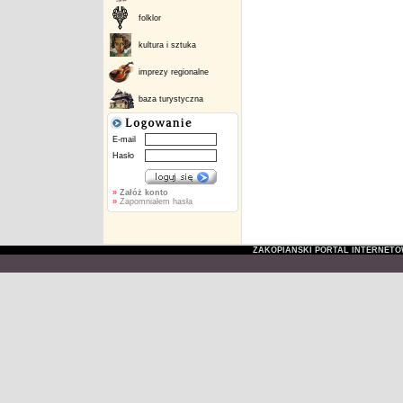
folklor
kultura i sztuka
imprezy regionalne
baza turystyczna
E-mail
Hasło
»
Załóż konto
»
Zapomniałem hasła
ZAKOPIAŃSKI PORTAL INTERNET