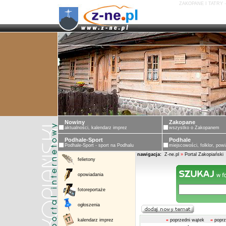
ZAKOPANE I TATRY 
Nowiny
Zakopane
aktualności, kalendarz imprez
wszystko o Zakopanem
Podhale-Sport
Podhale
Podhale-Sport - sport na Podhalu
miejscowości, folklor, powi
nawigacja:
Z-ne.pl
»
Portal Zakopiański
felietony
opowiadania
fotoreportaże
ogłoszenia
kalendarz imprez
«
poprzedni wątek
«
poprz