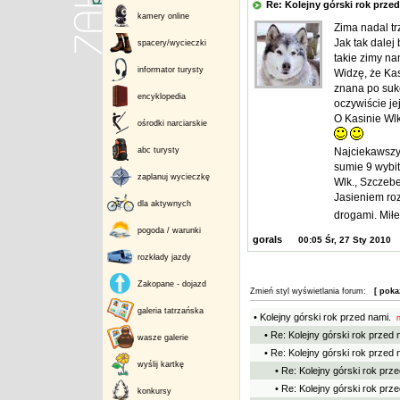
Re: Kolejny górski rok prz
kamery online
Zima nadal tr
Jak tak dalej
spacery/wycieczki
takie zimy na
informator turysty
Widzę, że Kas
znana po sukc
encyklopedia
oczywiście je
O Kasinie Wl
ośrodki narciarskie
abc turysty
Najciekawszy 
sumie 9 wybi
zaplanuj wycieczkę
Wlk., Szczebe
Jasieniem ro
dla aktywnych
drogami. Mił
pogoda / warunki
gorals
00:05 Śr, 27 Sty 2010
rozkłady jazdy
Zakopane - dojazd
Zmień styl wyświetlania forum:
[ poka
galeria tatrzańska
• Kolejny górski rok przed nami.
n
• Re: Kolejny górski rok przed 
wasze galerie
• Re: Kolejny górski rok przed 
wyślij kartkę
• Re: Kolejny górski rok prze
• Re: Kolejny górski rok prze
konkursy