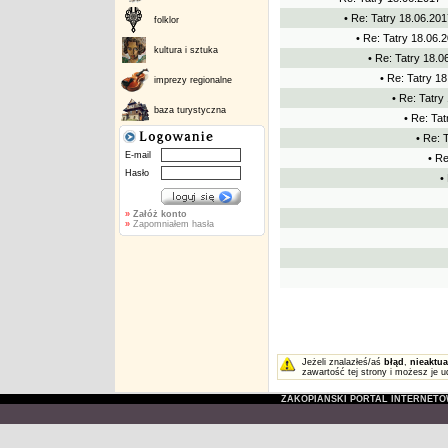
• Re: Tatry 18.06.2017
folklor
• Re: Tatry 18.06.20
kultura i sztuka
• Re: Tatry 18.06
• Re: Tatry 18
imprezy regionalne
• Re: Tatry 
baza turystyczna
• Re: Tat
• Re: T
E-mail
• Re
Hasło
•
»
Załóż konto
»
Zapomniałem hasła
Jeżeli znalazłeś/aś
błąd
,
nieaktua
zawartość tej strony i możesz je u
ZAKOPIAŃSKI PORTAL INTERNET