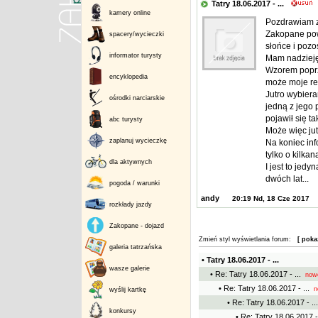
Tatry 18.06.2017 - ...
kamery online
Pozdrawiam z
Zakopane pow
spacery/wycieczki
słońce i pozo
informator turysty
Mam nadzieję,
Wzorem poprz
encyklopedia
może moje rel
Jutro wybiera
ośrodki narciarskie
jedną z jego 
pojawił się t
abc turysty
Może więc jut
zaplanuj wycieczkę
Na koniec inf
tylko o kilka
dla aktywnych
I jest to je
dwóch lat...
pogoda / warunki
andy
20:19 Nd, 18 Cze 2017
rozkłady jazdy
Zakopane - dojazd
Zmień styl wyświetlania forum:
[ poka
galeria tatrzańska
• Tatry 18.06.2017 - ...
wasze galerie
• Re: Tatry 18.06.2017 - ...
now
• Re: Tatry 18.06.2017 - ...
n
wyślij kartkę
• Re: Tatry 18.06.2017 - ...
konkursy
• Re: Tatry 18.06.2017 - 