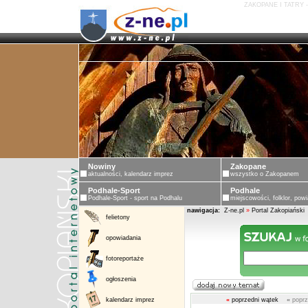
ZAKOPANE I TATRY 
Nowiny
Zakopane
aktualności, kalendarz imprez
wszystko o Zakopanem
Podhale-Sport
Podhale
Podhale-Sport - sport na Podhalu
miejscowości, folklor, powi
nawigacja:
Z-ne.pl
»
Portal Zakopiański
felietony
opowiadania
fotoreportaże
ogłoszenia
kalendarz imprez
«
poprzedni wątek
«
poprz