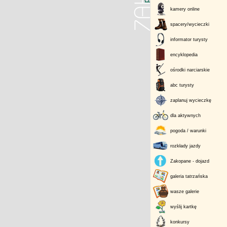
kamery online
spacery/wycieczki
informator turysty
encyklopedia
ośrodki narciarskie
abc turysty
zaplanuj wycieczkę
dla aktywnych
pogoda / warunki
rozkłady jazdy
Zakopane - dojazd
galeria tatrzańska
wasze galerie
wyślij kartkę
konkursy