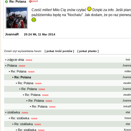
Re: Polana
Cześć miller! Miło Cię znów czytać
Dzięki za info. Jeśli pla
październiku będę na "Nochalu". Jak dodam, że po raz pierwsz
JoannaR
20:24 Wt, 11 Mar 2014
Zmień styl wyświetlania forum:
[ pokaż treść postów ]
[ pokaż płasko ]
• zdjęcie dnia
hnit
nowe
• Polana
Joann
nowe
• Re: Polana
mille
nowe
• Re: Polana
Joann
• Re: Polana
ewali
nowe
• Re: Polana
Joann
nowe
• Re: Polana
ewali
nowe
• Re: Polana
Joann
nowe
• Re: Polana
imka
nowe
• stołówka
elat
nowe
• Re: stołówka
foteo
nowe
• Re: stołówka
elat
nowe
• Re: stołówka
Krist
nowe