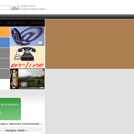
»
Załóż konto
»
Zapomniałem hasła
 - ZAKOPANE - PORTAL ZAKOPIASKI - ZAKOPANE - PORTAL ZAKOPIASKI - ZA
 jak je wpisano
]
zobacz dokument komentowany
»
»
następny wątek
»