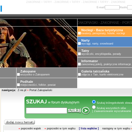
ZAKOPANE I TATRY - ZAKOPANE I TATRY - ZAKOPANE I TATRY - ZAKOPANE
E-mail
Hasło
ZAKOPANE - PORTAL ZAKOPIASKI
Noclegi - Baza turystyczna
kwatery, pensjonaty, hotele, noclegi
Narty
wyciągi, narty, snowboard
Tatry
wycieczki, encyklopedia, porady
Informator
zarezerwuj pokój, praktyczne informacje
Zakopane
Galeria tatrzańska
wszystko o Zakopanem
zdjęcia z Tatr, kartki elektroniczne
Podhale
miejscowości, folklor, powiat
nawigacja:
Z-ne.pl
»
Portal Zakopiański
Szukaj któregokolwiek słowa
Szukaj wszystkich słów
[ Zaawansowane wyszukiwanie 
«
poprzedni wątek
«
poprzedni w tym wątku
[ lista wątków ]
następny w tym wątku