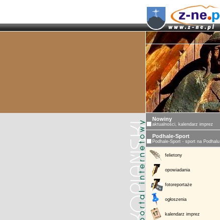
Nowiny
aktualności, kalendarz imprez
Podhale-Sport
Podhale-Sport - sport na Podhalu
felietony
opowiadania
fotoreportaże
ogłoszenia
kalendarz imprez