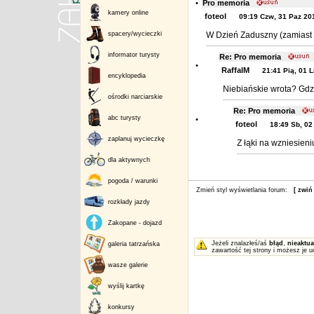
•
Pro memoria
kamery online
foteol
09:19 Czw, 31 Paz 20
spacery/wycieczki
W Dzień Zaduszny (zamiast 
informator turysty
Re: Pro memoria
•
RaffalM
21:41 Pią, 01 L
encyklopedia
Niebiańskie wrota? Gdz
ośrodki narciarskie
Re: Pro memoria
abc turysty
•
foteol
18:49 Sb, 02
zaplanuj wycieczkę
Z łąki na wzniesien
dla aktywnych
pogoda / warunki
Zmień styl wyświetlania forum:
[ zwiń
rozkłady jazdy
Zakopane - dojazd
Jeżeli znalazłeś/aś
błąd
,
nieaktua
galeria tatrzańska
zawartość tej strony i możesz je u
wasze galerie
wyślij kartkę
konkursy