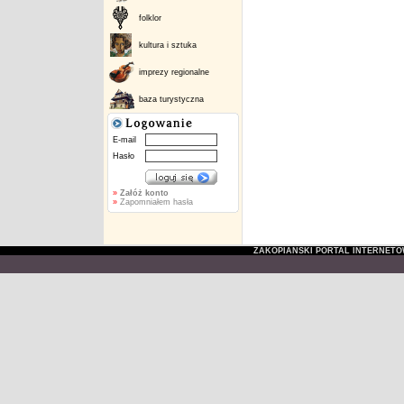
folklor
kultura i sztuka
imprezy regionalne
baza turystyczna
E-mail
Hasło
»
Załóż konto
»
Zapomniałem hasła
ZAKOPIAŃSKI PORTAL INTERNET