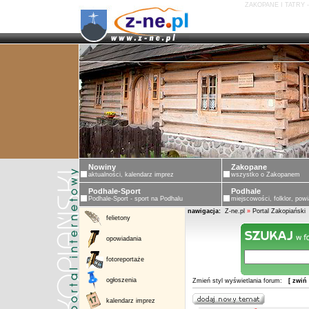
ZAKOPANE I TATRY 
Nowiny
Zakopane
aktualności, kalendarz imprez
wszystko o Zakopanem
Podhale-Sport
Podhale
Podhale-Sport - sport na Podhalu
miejscowości, folklor, powi
nawigacja:
Z-ne.pl
»
Portal Zakopiański
felietony
opowiadania
fotoreportaże
ogłoszenia
Zmień styl wyświetlania forum:
[ zwiń
kalendarz imprez