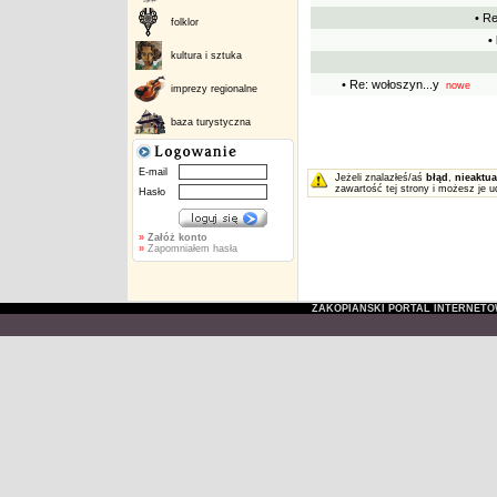
• Re
folklor
•
kultura i sztuka
• Re: wołoszyn...y
nowe
imprezy regionalne
baza turystyczna
E-mail
Jeżeli znalazłeś/aś
błąd
,
nieaktua
zawartość tej strony i możesz je u
Hasło
»
Załóż konto
»
Zapomniałem hasła
ZAKOPIAŃSKI PORTAL INTERNET