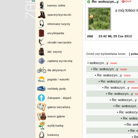
Re: wołoszyn...y
kamery online
a mój folklor 
spacery/wycieczki
informator turysty
encyklopedia
elat
23:42 Wt, 25 Cze 2013
ośrodki narciarskie
abc turysty
Zmień styl wyświetlania forum:
[ poka
zaplanuj wycieczkę
• wołoszyn...y
nowe
• Re: wołoszyn...y
nowe
dla aktywnych
• Re: wołoszyn...y
nowe
pogoda / warunki
• Re: wołoszyn...y
nowe
• Re: wołoszyn...y
nowe
rozkłady jazdy
• Re: wołoszyn...y
no
Zakopane - dojazd
• Re: wołoszyn...y
• Re: wołoszyn..
galeria tatrzańska
• Re: wołoszyn
wasze galerie
• Re: wołos
• Re: woł
wyślij kartkę
• Re: 
konkursy
• Re