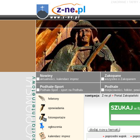
ZAKOPANE I TATRY 
Nowiny
Zakopane
aktualności, kalendarz imprez
wszystko o Zakopanem
Podhale-Sport
Podhale
Podhale-Sport - sport na Podhalu
miejscowości, folklor, powi
nawigacja:
Z-ne.pl
»
Portal Zakopiański
felietony
opowiadania
fotoreportaże
ogłoszenia
kalendarz imprez
«
poprzedni wątek
«
poprz