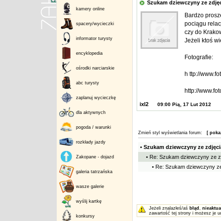
Szukam dziewczyny ze zdj
kamery online
Bardzo prosz
pociągu relac
spacery/wycieczki
czy do Krakow
informator turysty
Jeżeli ktoś w
encyklopedia
Fotografie:
ośrodki narciarskie
h ttp://www.f
abc turysty
http://www.f
zaplanuj wycieczkę
ixl2
09:00 Pią, 17 Lut 2012
dla aktywnych
pogoda / warunki
Zmień styl wyświetlania forum:
[ poka
rozkłady jazdy
• Szukam dziewczyny ze zdjęci
• Re: Szukam dziewczyny ze z
Zakopane - dojazd
• Re: Szukam dziewczyny ze
galeria tatrzańska
wasze galerie
wyślij kartkę
Jeżeli znalazłeś/aś
błąd
,
nieaktua
zawartość tej strony i możesz je u
konkursy