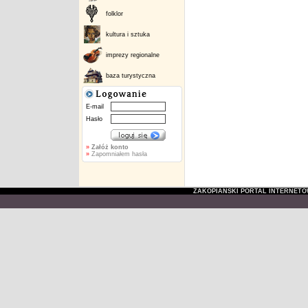
folklor
kultura i sztuka
imprezy regionalne
baza turystyczna
E-mail
Hasło
»
Załóż konto
»
Zapomniałem hasła
ZAKOPIAŃSKI PORTAL INTERNET