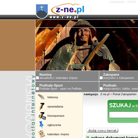
ZAKOPANE I TATRY 
Nowiny
Zakopane
aktualności, kalendarz imprez
wszystko o Zakopanem
Podhale-Sport
Podhale
Podhale-Sport - sport na Podhalu
miejscowości, folklor, powi
nawigacja:
Z-ne.pl
»
Portal Zakopiański
felietony
opowiadania
fotoreportaże
ogłoszenia
kalendarz imprez
zobacz dokument kome