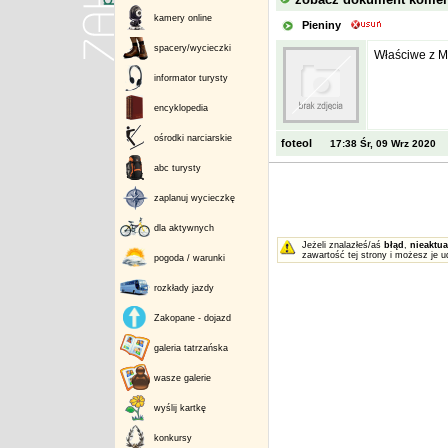
kamery online
Pieniny
spacery/wycieczki
Właściwe z M
informator turysty
encyklopedia
ośrodki narciarskie
foteol
17:38 Śr, 09 Wrz 2020
abc turysty
zaplanuj wycieczkę
dla aktywnych
Jeżeli znalazłeś/aś
błąd
,
nieaktua
zawartość tej strony i możesz je u
pogoda / warunki
rozkłady jazdy
Zakopane - dojazd
galeria tatrzańska
wasze galerie
wyślij kartkę
konkursy