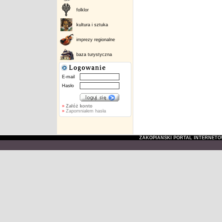
folklor
kultura i sztuka
imprezy regionalne
baza turystyczna
E-mail
Hasło
»
Załóż konto
»
Zapomniałem hasła
ZAKOPIAŃSKI PORTAL INTERNET