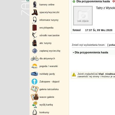
Dla przypomnienia hasła
kamery online
Tatry z Wysok
spacery/wycieczki
informator turysty
encyklopedia
foteol
17:37 Śr, 09 Wrz 2020
ośrodki narciarskie
abc turysty
Zmień styl wyświetlania forum:
[ poka
zaplanuj wycieczkę
• Dla przypomnienia hasła
dla aktywnych
pogoda / warunki
rozkłady jazdy
Jeżeli znalazłeś/aś
błąd
,
nieaktua
zawartość tej strony i możesz je u
Zakopane - dojazd
galeria tatrzańska
wasze galerie
wyślij kartkę
konkursy