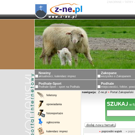
ZAKOPANE I TATRY 
Nowiny
Zakopane
aktualności, kalendarz imprez
wszystko o Zakopanem
Podhale-Sport
Podhale
Podhale-Sport - sport na Podhalu
miejscowości, folklor, powi
nawigacja:
Z-ne.pl
»
Portal Zakopiański
felietony
opowiadania
fotoreportaże
ogłoszenia
kalendarz imprez
«
poprzedni wątek
«
poprz