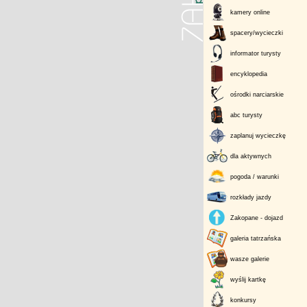
kamery online
spacery/wycieczki
informator turysty
encyklopedia
ośrodki narciarskie
abc turysty
zaplanuj wycieczkę
dla aktywnych
pogoda / warunki
rozkłady jazdy
Zakopane - dojazd
galeria tatrzańska
wasze galerie
wyślij kartkę
konkursy