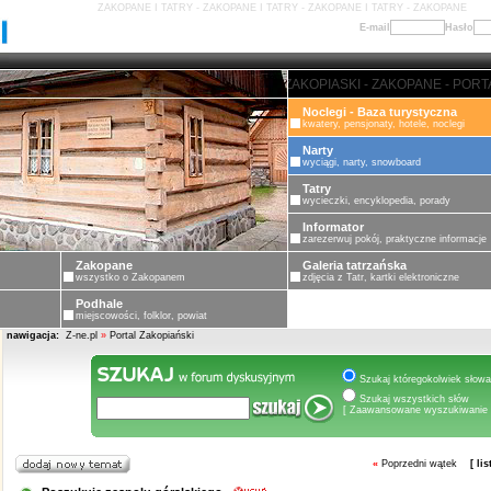
ZAKOPANE I TATRY - ZAKOPANE I TATRY - ZAKOPANE I TATRY - ZAKOPANE
E-mail
Hasło
ZAKOPANE - PORTAL ZAKOPIASK
Noclegi - Baza turystyczna
kwatery, pensjonaty, hotele, noclegi
Narty
wyciągi, narty, snowboard
Tatry
wycieczki, encyklopedia, porady
Informator
zarezerwuj pokój, praktyczne informacje
Zakopane
Galeria tatrzańska
wszystko o Zakopanem
zdjęcia z Tatr, kartki elektroniczne
Podhale
miejscowości, folklor, powiat
nawigacja:
Z-ne.pl
»
Portal Zakopiański
Szukaj któregokolwiek słowa
Szukaj wszystkich słów
[ Zaawansowane wyszukiwanie 
«
Poprzedni wątek
[ li