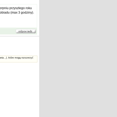
erpniu przyszłego roku
 obiadu (max 3 godziny).
nia...)
, które mogą rozszerzyć