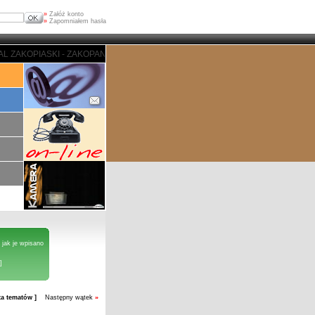
»
Załóż konto
»
Zapomniałem hasła
I - ZAKOPANE - PORTAL ZAKOPIASKI - ZAKOPANE - PORTAL ZAKOPIASKI - Z
 jak je wpisano
]
sta tematów ]
Następny wątek
»