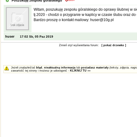
Poszukuję zespołu góralskiego
Witam, poszukuję zespołu góralskiego do oprawy śłubnej w si
tj.2020 - chodzi o przygranie w kaplicy w czasie ślubu oraz do
Bardzo proszę o kontakt mailowy: huser@10g.pl
huser
17:02 Sb, 05 Paz 2019
Zmień styl wyświetlania forum:
[ pokaż drzewko ]
Jeżeli znalazłeś/aś
błąd
,
nieaktualną informację
lub
posiadasz materiały
(teksty, zdjęcia, nagra
zawartość tej strony i możesz je udostępnić -
KLIKNIJ TU »»