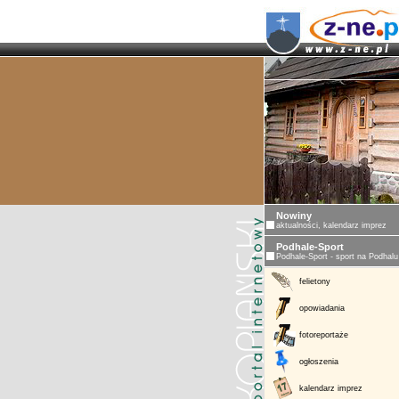
Nowiny
aktualności, kalendarz imprez
Podhale-Sport
Podhale-Sport - sport na Podhalu
felietony
opowiadania
fotoreportaże
ogłoszenia
kalendarz imprez