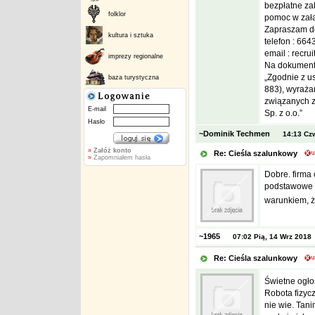
bezpłatne za
folklor
pomoc w zała
Zapraszam do
kultura i sztuka
telefon : 66
email : recr
imprezy regionalne
Na dokumenta
„Zgodnie z us
baza turystyczna
883), wyraża
związanych z 
E-mail
Sp. z o.o.”
Hasło
~Dominik Techmen
14:13 Cz
»
Załóż konto
Re: Cieśla szalunkowy
»
Zapomniałem hasła
Dobre. firma
podstawowe n
warunkiem, ż
~1965
07:02 Pią, 14 Wrz 2018
Re: Cieśla szalunkowy
Świetne ogłos
Robota fizyc
nie wie. Tan