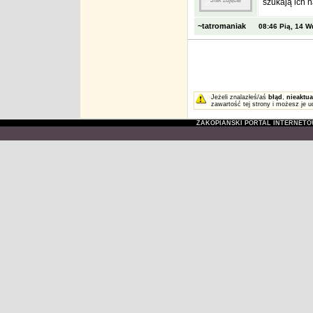
szukają ich 
~tatromaniak
08:46 Pią, 14 W
Jeżeli znalazłeś/aś
błąd
,
nieaktua
zawartość tej strony i możesz je u
ZAKOPIAŃSKI PORTAL INTERNET