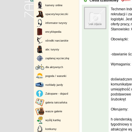
Cieśla szalunkowy
kamery online
Techmen Indus
rekrutacji i 
spacery/wycieczki
logistyki. J
informator turysty
oferty pracy,
Stanowisko: 
encyklopedia
Obowiązki:
ośrodki narciarskie
abc turysty
-stawianie ś
zaplanuj wycieczkę
Wymagania:
dla aktywnych
pogoda / warunki
doświadczeni
komunikatywn
rozkłady jazdy
umiejętność 
Zakopane - dojazd
podstawowe na
śrubokręt
galeria tatrzańska
Oferujemy:
wasze galerie
h olendersk
wyślij kartkę
tygodniowy s
atrakcyjne w
konkursy