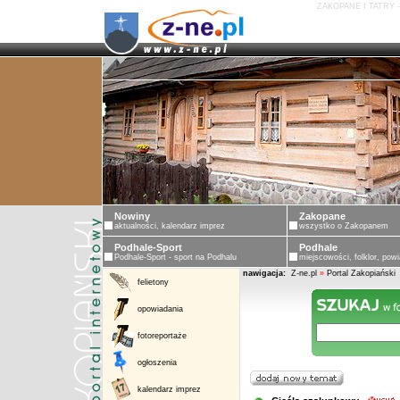
ZAKOPANE I TATRY 
Nowiny
Zakopane
aktualności, kalendarz imprez
wszystko o Zakopanem
Podhale-Sport
Podhale
Podhale-Sport - sport na Podhalu
miejscowości, folklor, powi
nawigacja:
Z-ne.pl
»
Portal Zakopiański
felietony
opowiadania
fotoreportaże
ogłoszenia
kalendarz imprez