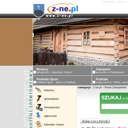
ZAKOPANE I TATRY 
Nowiny
Zakopane
aktualności, kalendarz imprez
wszystko o Zakopanem
Podhale-Sport
Podhale
Podhale-Sport - sport na Podhalu
miejscowości, folklor, powi
nawigacja:
Z-ne.pl
»
Portal Zakopiański
felietony
opowiadania
fotoreportaże
ogłoszenia
kalendarz imprez