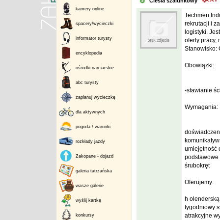
Cieśla szalunkowy
kamery online
Techmen Indus
rekrutacji i 
spacery/wycieczki
logistyki. J
informator turysty
oferty pracy,
Stanowisko: 
encyklopedia
Obowiązki:
ośrodki narciarskie
abc turysty
-stawianie ś
zaplanuj wycieczkę
Wymagania:
dla aktywnych
pogoda / warunki
doświadczeni
komunikatywn
rozkłady jazdy
umiejętność 
Zakopane - dojazd
podstawowe na
śrubokręt
galeria tatrzańska
Oferujemy:
wasze galerie
h olendersk
wyślij kartkę
tygodniowy s
atrakcyjne w
konkursy