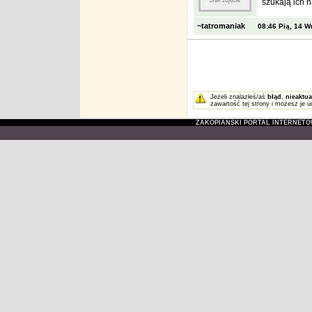
szukają ich 
~tatromaniak
08:46 Pią, 14 W
Jeżeli znalazłeś/aś
błąd
,
nieaktua
zawartość tej strony i możesz je u
ZAKOPIAŃSKI PORTAL INTERNET