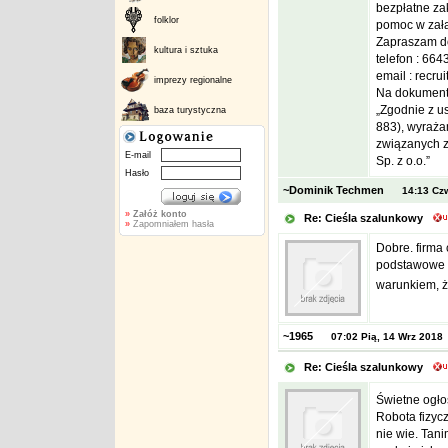
bezpłatne za
folklor
pomoc w zała
Zapraszam do
kultura i sztuka
telefon : 66
email : recr
imprezy regionalne
Na dokumenta
„Zgodnie z us
baza turystyczna
883), wyraża
związanych z 
E-mail
Sp. z o.o.”
Hasło
~Dominik Techmen
14:13 Cz
»
Załóż konto
Re: Cieśla szalunkowy
»
Zapomniałem hasła
Dobre. firma
podstawowe n
warunkiem, ż
~1965
07:02 Pią, 14 Wrz 2018
Re: Cieśla szalunkowy
Świetne ogłos
Robota fizyc
nie wie. Tan