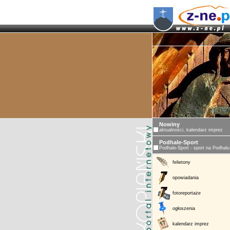
ZAKOPANE -
Nowiny
aktualności, kalendarz imprez
Podhale-Sport
Podhale-Sport - sport na Podhalu
felietony
opowiadania
fotoreportaże
ogłoszenia
kalendarz imprez