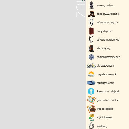
kamery online
spacery/wycieczki
informator turysty
encyklopedia
ośrodki narciarskie
abc turysty
zaplanuj wycieczkę
dla aktywnych
pogoda / warunki
rozkłady jazdy
Zakopane - dojazd
galeria tatrzańska
wasze galerie
wyślij kartkę
konkursy