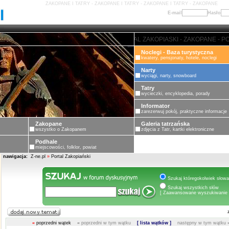
ZAKOPANE I TATRY - ZAKOPANE I TATRY - ZAKOPANE I TATRY - ZAKOPANE
E-mail
Hasło
 PORTAL ZAKOPIASKI - ZAKOPANE - PORTAL ZAKOPIASKI - ZAKOPANE - POR
Noclegi - Baza turystyczna
kwatery, pensjonaty, hotele, noclegi
Narty
wyciągi, narty, snowboard
Tatry
wycieczki, encyklopedia, porady
Informator
zarezerwuj pokój, praktyczne informacje
Zakopane
Galeria tatrzańska
wszystko o Zakopanem
zdjęcia z Tatr, kartki elektroniczne
Podhale
miejscowości, folklor, powiat
nawigacja:
Z-ne.pl
»
Portal Zakopiański
Szukaj któregokolwiek słowa
Szukaj wszystkich słów
[ Zaawansowane wyszukiwanie 
«
poprzedni wątek
«
poprzedni w tym wątku
[ lista wątków ]
następny w tym wątku