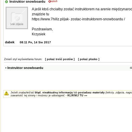
Instruktor snowboardu
A jeśli ktoś chciałby zostać instruktorem na arenie międzynar
znajdzie tu
https://www.7hillz.pl/jak- zostac-instruktorem-snowboardu /
Pozdrawiam,
Krzysiek
dabek
08:11 Pn, 14 Sie 2017
Zmień styl wyświetlania forum:
[ pokaż treść postów ]
[ pokaż płasko ]
• Instruktor snowboardu
d
Jeżeli znalazłeś/aś
błąd
,
nieaktualną informację
lub
posiadasz materiały
(teksty, zdjęcia, nagra
zawartość tej strony i możesz je udostępnić -
KLIKNIJ TU »»