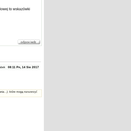
odowej to wskazówki
08:11 Pn, 14 Sie 2017
abek
nia...)
, które mogą rozszerzyć