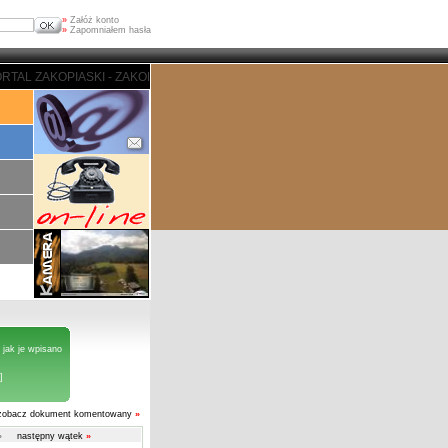
»
Załóż konto
»
Zapomniałem hasła
TAL ZAKOPIASKI - ZAKOPANE
 jak je wpisano
]
zobacz dokument komentowany
»
»
następny wątek
»