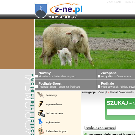
ZAKOPANE I TATRY 
Nowiny
Zakopane
aktualności, kalendarz imprez
wszystko o Zakopanem
Podhale-Sport
Podhale
Podhale-Sport - sport na Podhalu
miejscowości, folklor, powi
nawigacja:
Z-ne.pl
»
Portal Zakopiański
felietony
opowiadania
fotoreportaże
ogłoszenia
kalendarz imprez
zobacz dokument kome