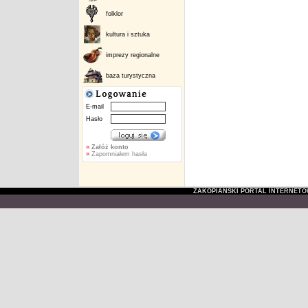
folklor
kultura i sztuka
imprezy regionalne
baza turystyczna
E-mail
Hasło
»
Załóż konto
»
Zapomniałem hasła
ZAKOPIAŃSKI PORTAL INTERNET