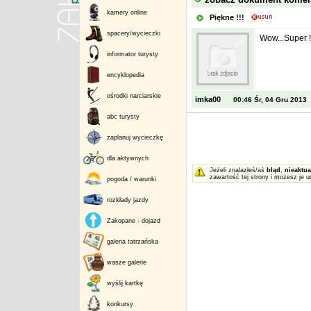
kamery online
Piękne !!!
spacery/wycieczki
Wow...Super !
informator turysty
encyklopedia
ośrodki narciarskie
imka00
00:46 Śr, 04 Gru 2013
abc turysty
zaplanuj wycieczkę
dla aktywnych
Jeżeli znalazłeś/aś
błąd
,
nieaktua
zawartość tej strony i możesz je u
pogoda / warunki
rozkłady jazdy
Zakopane - dojazd
galeria tatrzańska
wasze galerie
wyślij kartkę
konkursy