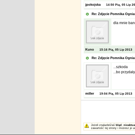
jpokojska
14:50 Pią, 05 Lip 2
Re: Zdjęcie Pomnika Ogn
dla mnie band
Kuno
15:16 Pią, 05 Lip 2013
Re: Zdjęcie Pomnika Ogn
...szkoda
...bo przydał
miller
19:04 Pią, 05 Lip 2013
Jeżeli znalazłeś/aś
błąd
,
nieaktua
zawartość tej strony i możesz je u