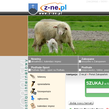
ZAKOPANE I TATRY 
Nowiny
Zakopane
aktualności, kalendarz imprez
wszystko o Zakopanem
Podhale-Sport
Podhale
Podhale-Sport - sport na Podhalu
miejscowości, folklor, powi
nawigacja:
Z-ne.pl
»
Portal Zakopiański
felietony
opowiadania
fotoreportaże
ogłoszenia
kalendarz imprez