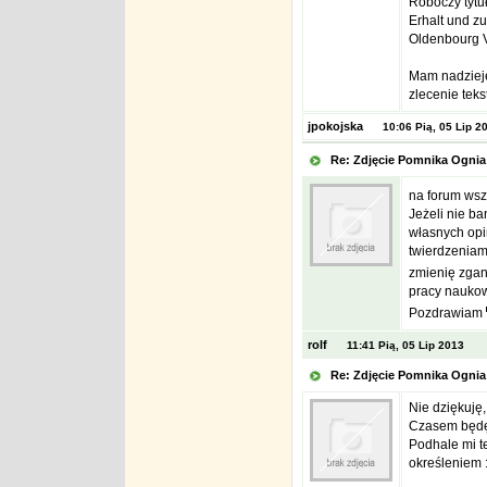
Roboczy tytuł
Erhalt und zu
Oldenbourg 
Mam nadzieję,
zlecenie teks
jpokojska
10:06 Pią, 05 Lip 2
Re: Zdjęcie Pomnika Ogn
na forum wsz
Jeżeli nie b
własnych opin
twierdzeniami
zmienię zgan
pracy naukow
Pozdrawiam
rolf
11:41 Pią, 05 Lip 2013
Re: Zdjęcie Pomnika Ogn
Nie dziękuję,
Czasem będę 
Podhale mi te
określeniem 