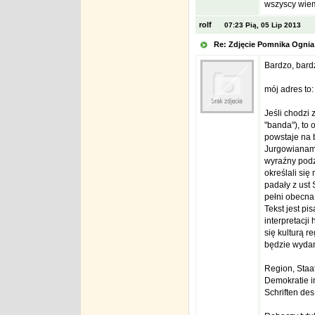
wszyscy wie
rolf
07:23 Pią, 05 Lip 2013
Re: Zdjęcie Pomnika Ogn
Bardzo, bard
mój adres to
Jeśli chodzi 
"banda"), to 
powstaje na 
Jurgowianami
wyraźny podzi
określali się
padały z ust
pełni obecna 
Tekst jest pi
interpretacji
się kulturą r
będzie wyda
Region, Staa
Demokratie in
Schriften des