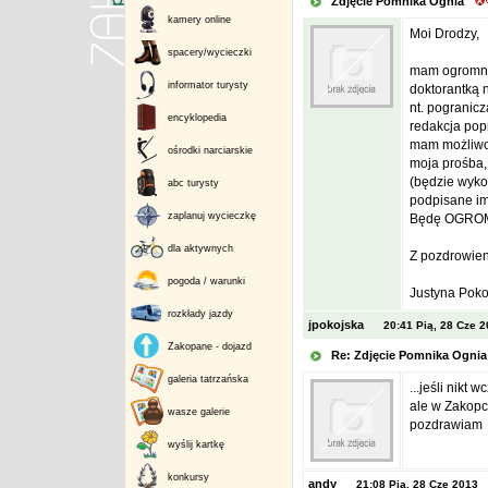
Zdjęcie Pomnika Ognia
kamery online
Moi Drodzy,
spacery/wycieczki
mam ogromną
informator turysty
doktorantką n
nt. pogranic
encyklopedia
redakcja pop
mam możliwoś
ośrodki narciarskie
moja prośba,
(będzie wyko
abc turysty
podpisane im
zaplanuj wycieczkę
Będę OGROM
dla aktywnych
Z pozdrowien
pogoda / warunki
Justyna Poko
rozkłady jazdy
jpokojska
20:41 Pią, 28 Cze 
Zakopane - dojazd
Re: Zdjęcie Pomnika Ogn
galeria tatrzańska
...jeśli nikt 
ale w Zakopc
wasze galerie
pozdrawiam
wyślij kartkę
konkursy
andy
21:08 Pią, 28 Cze 2013