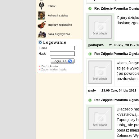
folklor
Re: Zdjęcie Pomnika Ogn
kultura i sztuka
Z góry dzięk
dostanę zgodę
imprezy regionalne
baza turystyczna
jpokojska
21:45 Pią, 28 Cze 
E-mail
Re: Zdjęcie Pomnika Ogn
Hasło
witam, Justyn
»
Załóż konto
zdjęcie wyko
»
Zapomniałem hasła
( po powrocie,
pozdrawiam
andy
23:09 Czw, 04 Lip 2013
Re: Zdjęcie Pomnika Ogn
Dlaczego naz
kryształową,
Zaporę czy Ł
lubią,, ale 
podasz miejsc
Żołnierze Wyk