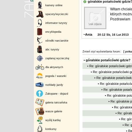
góralskie potańcówki gdzi
kamery online
Witam chciał
których można
spacery/wycieczki
Pozdrawiam
informator turysty
encyklopedia
~Ania
20:12 Sb, 16 Lut 2013
ośrodki narciarskie
abc turysty
Zmień styl wyświetlania forum:
[ poka
zaplanuj wycieczkę
• góralskie potańcówki gdzie?
• Re: góralskie potańcówki gdz
dla aktywnych
• Re: góralskie potańcówki g
pogoda / warunki
• Re: góralskie potańcówk
• Re: góralskie potańcó
rozkłady jazdy
• Re: góralskie potań
Zakopane - dojazd
• Re: góralskie po
• Re: góralskie 
galeria tatrzańska
• Re: góralsk
wasze galerie
• Re: góral
• Re: gó
wyślij kartkę
• Re: 
konkursy
• Re