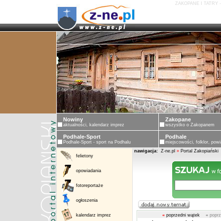
ZAKOPANE I TATRY 
Nowiny
Zakopane
aktualności, kalendarz imprez
wszystko o Zakopanem
Podhale-Sport
Podhale
Podhale-Sport - sport na Podhalu
miejscowości, folklor, powi
nawigacja:
Z-ne.pl
»
Portal Zakopiański
felietony
opowiadania
fotoreportaże
ogłoszenia
kalendarz imprez
«
poprzedni wątek
«
poprz