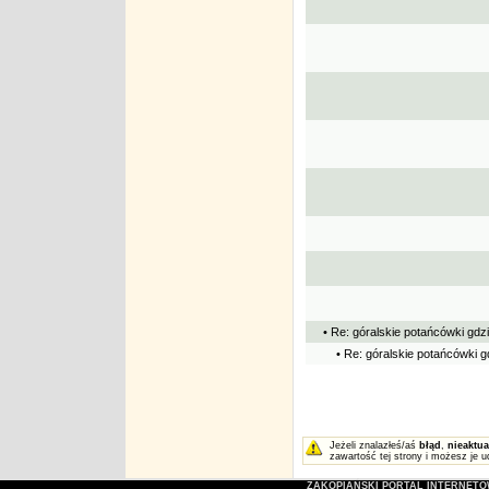
• Re: góralskie potańcówki gdz
• Re: góralskie potańcówki g
Jeżeli znalazłeś/aś
błąd
,
nieaktua
zawartość tej strony i możesz je u
ZAKOPIAŃSKI PORTAL INTERNET