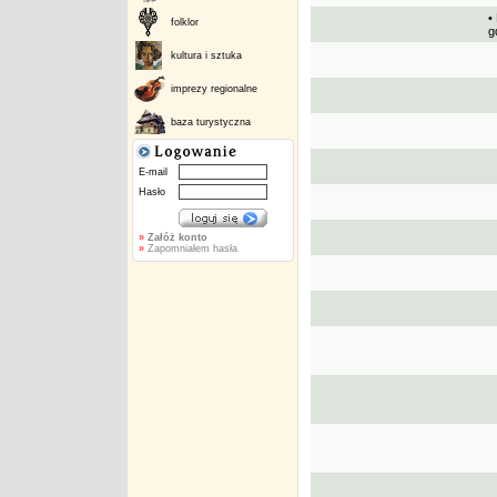
•
folklor
g
kultura i sztuka
imprezy regionalne
baza turystyczna
E-mail
Hasło
»
Załóż konto
»
Zapomniałem hasła