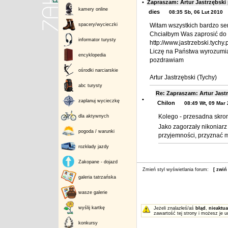
•
Zapraszam: Artur Jastrzębski
kamery online
dies
08:35 Sb, 06 Lut 2010
spacery/wycieczki
Witam wszystkich bardzo se
Chciałbym Was zaprosić do o
informator turysty
http://www.jastrzebski.tychy.p
Liczę na Państwa wyrozumia
encyklopedia
pozdrawiam
ośrodki narciarskie
Artur Jastrzębski (Tychy)
abc turysty
Re: Zapraszam: Artur Jast
•
zaplanuj wycieczkę
Chilon
08:49 Wt, 09 Mar
Kolego - przesadna skro
dla aktywnych
Jako zagorzały nikoniarz
pogoda / warunki
przyjemności, przyznać m
rozkłady jazdy
Zakopane - dojazd
Zmień styl wyświetlania forum:
[ zwiń
galeria tatrzańska
wasze galerie
wyślij kartkę
Jeżeli znalazłeś/aś
błąd
,
nieaktua
zawartość tej strony i możesz je u
konkursy