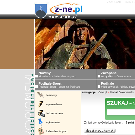
ZAKOPANE I TATRY 
Nowiny
Zakopane
aktualności, kalendarz imprez
wszystko o Zakopanem
Podhale-Sport
Podhale
Podhale-Sport - sport na Podhalu
miejscowości, folklor, powi
nawigacja:
Z-ne.pl
»
Portal Zakopiański
felietony
opowiadania
fotoreportaże
ogłoszenia
Zmień styl wyświetlania forum:
[ zwiń
kalendarz imprez