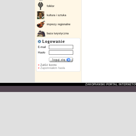
folklor
kultura i sztuka
imprezy regionalne
baza turystyczna
E-mail
Hasło
»
Załóż konto
»
Zapomniałem hasła
ZAKOPIAŃSKI PORTAL INTERNET