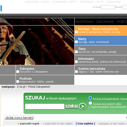
ZAKOPANE I TATRY - ZAKOPANE I TATRY - ZAKOPANE I TATRY - ZAKOPANE
E-mail
Hasło
ZAKOPANE - PORTAL ZAKOPIASKI
Noclegi - Baza turystyczna
kwatery, pensjonaty, hotele, noclegi
Narty
wyciągi, narty, snowboard
Tatry
wycieczki, encyklopedia, porady
Informator
zarezerwuj pokój, praktyczne informacje
Zakopane
Galeria tatrzańska
wszystko o Zakopanem
zdjęcia z Tatr, kartki elektroniczne
Podhale
miejscowości, folklor, powiat
nawigacja:
Z-ne.pl
»
Portal Zakopiański
Szukaj któregokolwiek słowa
Szukaj wszystkich słów
[ Zaawansowane wyszukiwanie 
«
poprzedni wątek
«
poprzedni w tym wątku
[ lista wątków ]
następny w tym wątku