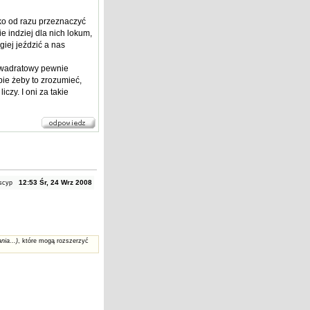
lko od razu przeznaczyć
 indziej dla nich lokum,
giej jeździć a nas
 kwadratowy pewnie
pie żeby to zrozumieć,
iczy. I oni za takie
12:53 Śr, 24 Wrz 2008
scyp
nia...)
, które mogą rozszerzyć