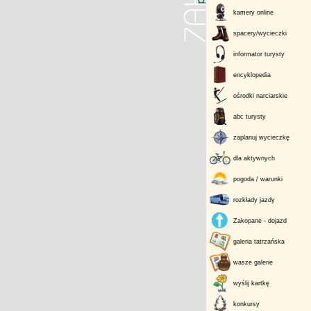
kamery online
spacery/wycieczki
informator turysty
encyklopedia
ośrodki narciarskie
abc turysty
zaplanuj wycieczkę
dla aktywnych
pogoda / warunki
rozkłady jazdy
Zakopane - dojazd
galeria tatrzańska
wasze galerie
wyślij kartkę
konkursy