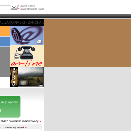
»
Załóż konto
»
Zapomniałem hasła
 - ZAKOPANE - PORTAL ZAKOPIASKI - ZAKOPANE - PORTAL ZAKOPIASKI - ZA
 jak je wpisano
]
zobacz dokument komentowany
»
»
następny wątek
»