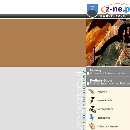
Nowiny
aktualności, kalendarz imprez
Podhale-Sport
Podhale-Sport - sport na Podhalu
felietony
opowiadania
fotoreportaże
ogłoszenia
kalendarz imprez