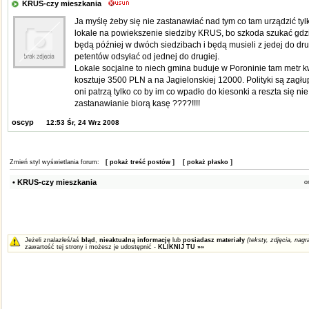
KRUS-czy mieszkania
Ja myślę żeby się nie zastanawiać nad tym co tam urządzić ty
lokale na powiekszenie siedziby KRUS, bo szkoda szukać gdzie
będą później w dwóch siedzibach i będą musieli z jedej do dru
petentów odsyłać od jednej do drugiej.
Lokale socjalne to niech gmina buduje w Poroninie tam metr
kosztuje 3500 PLN a na Jagielonskiej 12000. Polityki są zagłu
oni patrzą tylko co by im co wpadło do kiesonki a reszta się nie l
zastanawianie biorą kasę ????!!!!
oscyp
12:53 Śr, 24 Wrz 2008
Zmień styl wyświetlania forum:
[ pokaż treść postów ]
[ pokaż płasko ]
• KRUS-czy mieszkania
o
Jeżeli znalazłeś/aś
błąd
,
nieaktualną informację
lub
posiadasz materiały
(teksty, zdjęcia, nagra
zawartość tej strony i możesz je udostępnić -
KLIKNIJ TU »»