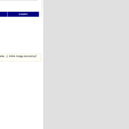
ostatni
nia...)
, które mogą rozszerzyć