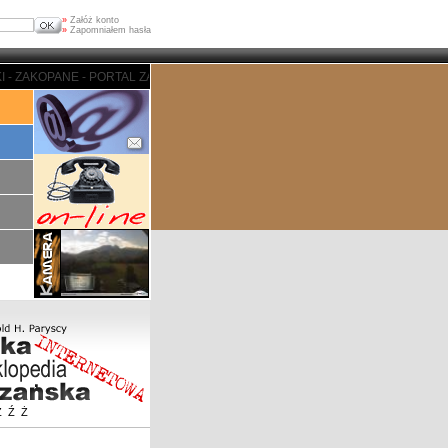
»
Załóż konto
»
Zapomniałem hasła
 ZAKOPANE - PORTAL ZAKOPIASKI - ZAKOPANE - PORTAL ZAKOPIASKI - ZAKO
Z
Ź
Ż