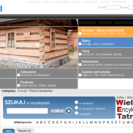
ZAKOPANE I TATRY - ZAKOPANE I TATRY - ZAKOPANE I TATRY - ZAKOPANE
E-mail
Hasło
ZAKOPANE - PORTAL ZAKOPIASKI -
Noclegi - Baza turystyczna
kwatery, pensjonaty, hotele, noclegi
Narty
wyciągi, narty, snowboard
Tatry
wycieczki, encyklopedia, porady
Informator
zarezerwuj pokój, praktyczne informacje
Zakopane
Galeria tatrzańska
wszystko o Zakopanem
zdjęcia z Tatr, kartki elektroniczne
Podhale
miejscowości, folklor, powiat
nawigacja:
Z-ne.pl
»
Portal Zakopiański
w nazwach
w nazwach i opisach
wszędzie
A
B
C
Ć
D
E
F
G
H
I
J
K
L
Ł
M
N
O
P
R
S
Ś
T
U
W
alfabetycznie:
opis
forum
(0)