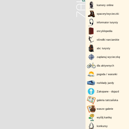
kamery online
spacery/wycieczki
informator turysty
encyklopedia
ośrodki narciarskie
abc turysty
zaplanuj wycieczkę
dla aktywnych
pogoda / warunki
rozkłady jazdy
Zakopane - dojazd
galeria tatrzańska
wasze galerie
wyślij kartkę
konkursy