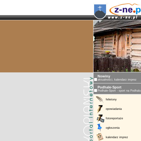
Nowiny
aktualności, kalendarz imprez
Podhale-Sport
Podhale-Sport - sport na Podhalu
felietony
opowiadania
fotoreportaże
ogłoszenia
kalendarz imprez