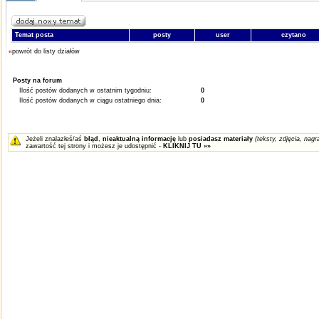
Temat posta
posty
user
czytano
«
powrót do listy działów
Posty na forum
Ilość postów dodanych w ostatnim tygodniu:
0
Ilość postów dodanych w ciągu ostatniego dnia:
0
Jeżeli znalazłeś/aś
błąd
,
nieaktualną informację
lub
posiadasz materiały
(teksty, zdjęcia, nagra
zawartość tej strony i możesz je udostępnić -
KLIKNIJ TU »»